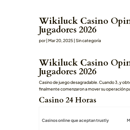
Wikiluck Casino Opin
Jugadores 2026
por
|
Mar 20, 2025
| Sin categoría
Wikiluck Casino Opin
Jugadores 2026
Casino de juego desagradable. Cuando 3, y obtener
finalmente comenzaron a mover su operación par
Casino 24 Horas
Casinos online que aceptan trustly
M