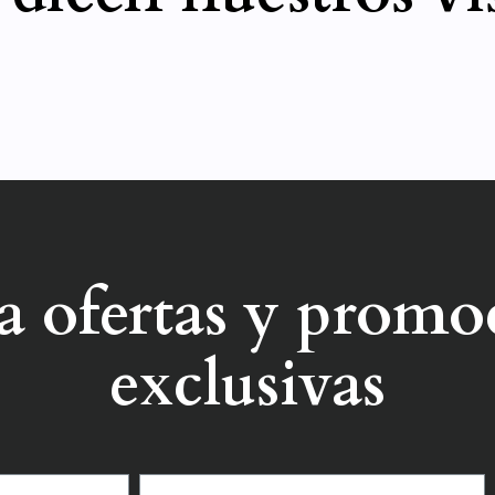
a ofertas y promo
exclusivas