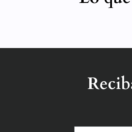
Recib