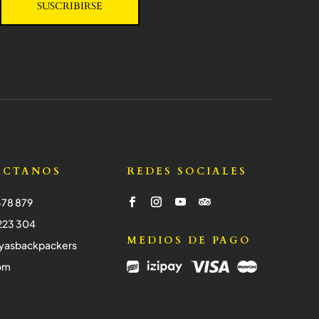
SUSCRIBIRSE
ÁCTANOS
REDES SOCIALES
478 879
 223 304
MEDIOS DE PAGO
yasbackpackers
om