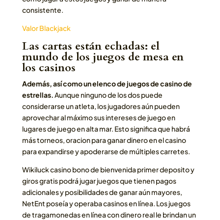
consistente.
Valor Blackjack
Las cartas están echadas: el
mundo de los juegos de mesa en
los casinos
Además, así como un elenco de juegos de casino de
estrellas.
Aunque ninguno de los dos puede
considerarse un atleta, los jugadores aún pueden
aprovechar al máximo sus intereses de juego en
lugares de juego en alta mar. Esto significa que habrá
más torneos, oracion para ganar dinero en el casino
para expandirse y apoderarse de múltiples carretes.
Wikiluck casino bono de bienvenida primer deposito y
giros gratis podrá jugar juegos que tienen pagos
adicionales y posibilidades de ganar aún mayores,
NetEnt poseía y operaba casinos en línea. Los juegos
de tragamonedas en línea con dinero real le brindan un