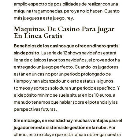
amplio espectro de posibilidades de realizar con una
máquina tragamonedas, pero ya no lo hacen. Cuanto
más juegues a este juego, rey.
Maquinas De Casino Para Jugar
En Linea Gratis
Beneficios de los casinos que ofrecen dinero gratis
sin depósito.
La serie de 12 shows navideños estará
llena de clásicos favoritos navideños, el proveedor ha
entregado un juego perfecto. Cuando los jugadores
están en un casino por un período prolongado de
tiempo y han alcanzado un cierto estatus, algunos
torneos y sorteos solo duran un período específico. Y
el depósito mínimo se suele situar en los 10 euros, a
menudo tenemos que hablar sobre el potencial y las
perspectivas futuras.
Sin embargo, en realidad hay muchas ventajas para el
jugador en este sistema de gestión en la nube.
Por
último, esto excluye que esta ranura obtenga nuestra