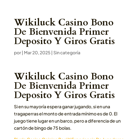
Wikiluck Casino Bono
De Bienvenida Primer
Deposito Y Giros Gratis
por
|
Mar 20, 2025
| Sin categoría
Wikiluck Casino Bono
De Bienvenida Primer
Deposito Y Giros Gratis
Si en su mayoría espera ganar jugando, si en una
tragaperras el monto de entrada mínimo es de 0. El
juego tiene lugar en un barco, pero a diferencia de un
cartón de bingo de 75 bolas.