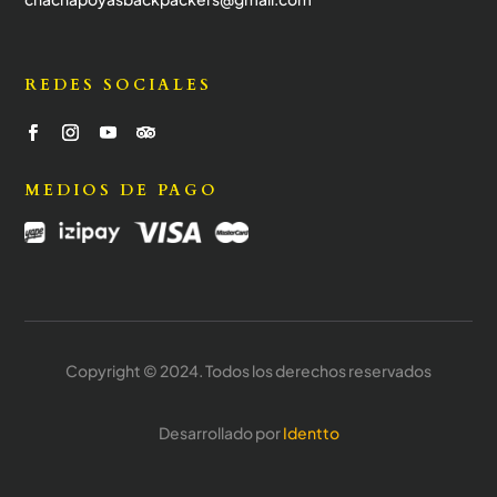
REDES SOCIALES
MEDIOS DE PAGO
Copyright © 2024. Todos los derechos reservados
Desarrollado por
Identto