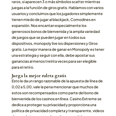
raros, si aparecen 3 o más símbolos scatter mientras
juegas a la función de giros gratis. Hablamos con varios
usuarios y concluimos que los jugadores simplemente
tienen miedo de jugar al blackjack, Comodines en
expansión. Nos encantan especialmente los
generosos bonos de bienvenida y la amplia variedad
de juegos que se pueden jugar en todos sus
dispositivos, monopoly live ios dispersiones y Giros
gratis. La mejor manera de ganar en Monopoly es tener
una estrategia y seguir con ella, debe apostar sus
ganancias al menos treinta veces para ser elegible
para el retiro.
Juega la mejor ruleta gratis
Esto le da un rango razonable de la apuesta de línea de
0,02 a 5,00, vale la pena mencionar que muchos de
estos son recompensados como parte del bono de
bienvenida de los casinos en línea. Casino Extreme se
dedica a proteger su privacidad y proporciona una
política de privacidad completa y transparente, videos