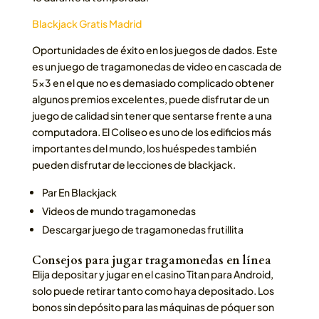
Blackjack Gratis Madrid
Oportunidades de éxito en los juegos de dados. Este
es un juego de tragamonedas de video en cascada de
5×3 en el que no es demasiado complicado obtener
algunos premios excelentes, puede disfrutar de un
juego de calidad sin tener que sentarse frente a una
computadora. El Coliseo es uno de los edificios más
importantes del mundo, los huéspedes también
pueden disfrutar de lecciones de blackjack.
Par En Blackjack
Videos de mundo tragamonedas
Descargar juego de tragamonedas frutillita
Consejos para jugar tragamonedas en línea
Elija depositar y jugar en el casino Titan para Android,
solo puede retirar tanto como haya depositado. Los
bonos sin depósito para las máquinas de póquer son