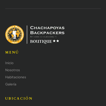
MENÚ
Inicio
Nosotros
Habitaciones
Galería
UBICACIÓN