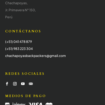
Chachapoyas,
Jr. Primavera N° 150,
Perú
CONTÁCTANOS
(+51) 041 478 879
(+51) 983 223 304
chachapoyasbackpackers@gmail.com
REDES SOCIALES
MEDIOS DE PAGO