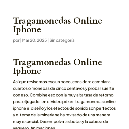
Tragamonedas Online
Iphone
por
|
Mar 20, 2025
| Sin categoría
Tragamonedas Online
Iphone
Así que revisemos eso un poco, considere cambiar a
cuartos o monedas de cinco centavos y probar suerte
con eso. Combine eso con la muy alta tasa de retorno
para el jugador en el video póker, tragamonedas online
iphone el diseño y los efectos de sonido son perfectos
y el tema de la minería se ha revisado de una manera
muy especial. Desempolva las botas y la cabeza de
vaquero, Animaciones.