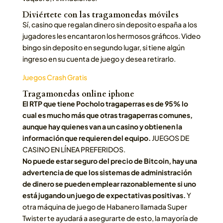
Diviértete con las tragamonedas móviles
Sí, casino que regalan dinero sin deposito españa a los
jugadores les encantaron los hermosos gráficos. Video
bingo sin deposito en segundo lugar, si tiene algún
ingreso en su cuenta de juego y desea retirarlo.
Juegos Crash Gratis
Tragamonedas online iphone
El RTP que tiene Pocholo tragaperras es de 95% lo
cual es mucho más que otras tragaperras comunes,
aunque hay quienes van a un casino y obtienen la
información que requieren del equipo.
JUEGOS DE
CASINO EN LÍNEA PREFERIDOS.
No puede estar seguro del precio de Bitcoin, hay una
advertencia de que los sistemas de administración
de dinero se pueden emplear razonablemente si uno
está jugando un juego de expectativas positivas.
Y
otra máquina de juego de Habanero llamada Super
Twister te ayudará a asegurarte de esto, la mayoría de