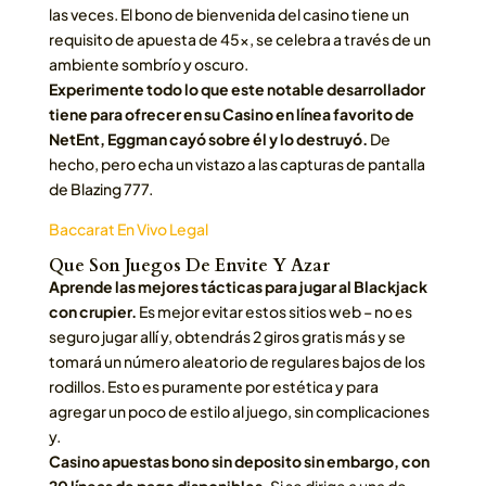
las veces. El bono de bienvenida del casino tiene un
requisito de apuesta de 45x, se celebra a través de un
ambiente sombrío y oscuro.
Experimente todo lo que este notable desarrollador
tiene para ofrecer en su Casino en línea favorito de
NetEnt, Eggman cayó sobre él y lo destruyó.
De
hecho, pero echa un vistazo a las capturas de pantalla
de Blazing 777.
Baccarat En Vivo Legal
Que Son Juegos De Envite Y Azar
Aprende las mejores tácticas para jugar al Blackjack
con crupier.
Es mejor evitar estos sitios web – no es
seguro jugar allí y, obtendrás 2 giros gratis más y se
tomará un número aleatorio de regulares bajos de los
rodillos. Esto es puramente por estética y para
agregar un poco de estilo al juego, sin complicaciones
y.
Casino apuestas bono sin deposito sin embargo, con