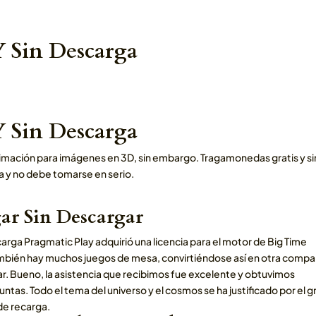
Y Sin Descarga
Y Sin Descarga
imación para imágenes en 3D, sin embargo. Tragamonedas gratis y si
 y no debe tomarse en serio.
gar Sin Descargar
rga Pragmatic Play adquirió una licencia para el motor de Big Time
mbién hay muchos juegos de mesa, convirtiéndose así en otra compa
. Bueno, la asistencia que recibimos fue excelente y obtuvimos
ntas. Todo el tema del universo y el cosmos se ha justificado por el g
de recarga.