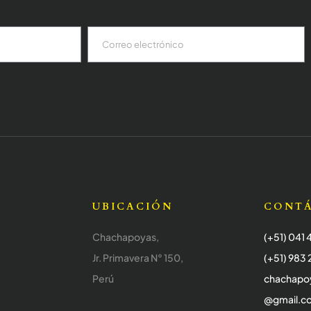
UBICACIÓN
CONT
Chachapoyas,
(+51) 041 
Jr. Primavera N° 150,
(+51) 983
Perú
chachapo
@gmail.c