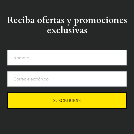
Reciba ofertas y promociones
exclusivas
SUSCRIBIRSE