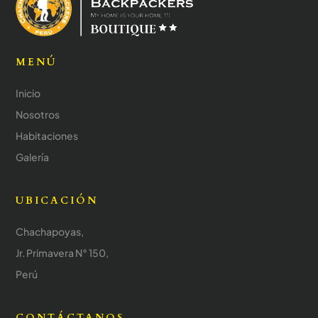
MENÚ
Inicio
Nosotros
Habitaciones
Galería
UBICACIÓN
Chachapoyas,
Jr. Primavera N° 150,
Perú
CONTÁCTANOS