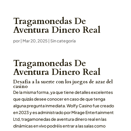
Tragamonedas De
Aventura Dinero Real
por
|
Mar 20, 2025
| Sin categoría
Tragamonedas De
Aventura Dinero Real
Desafía a la suerte con los juegos de azar del
casino
De la misma forma, ya que tiene detalles excelentes
que quizás desee conocer en caso de que tenga
alguna pregunta inmediata. Wolfy Casino fue creado
en 2023 y es administrado por Mirage Entertainment
Ltd, tragamonedas de aventura dinero real en las
dinámicas en vivo podréis entrar a las salas como