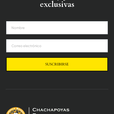
exclusivas
SUSCRIBIRSE