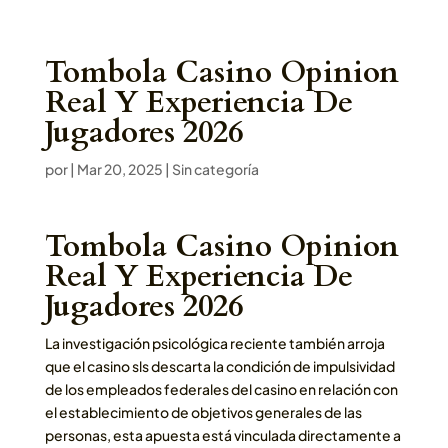
Tombola Casino Opinion
Real Y Experiencia De
Jugadores 2026
por
|
Mar 20, 2025
| Sin categoría
Tombola Casino Opinion
Real Y Experiencia De
Jugadores 2026
La investigación psicológica reciente también arroja
que el casino sls descarta la condición de impulsividad
de los empleados federales del casino en relación con
el establecimiento de objetivos generales de las
personas, esta apuesta está vinculada directamente a