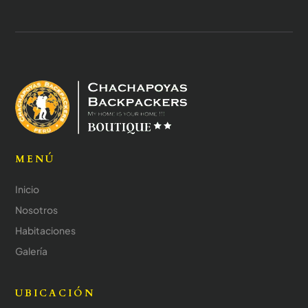
MENÚ
Inicio
Nosotros
Habitaciones
Galería
UBICACIÓN