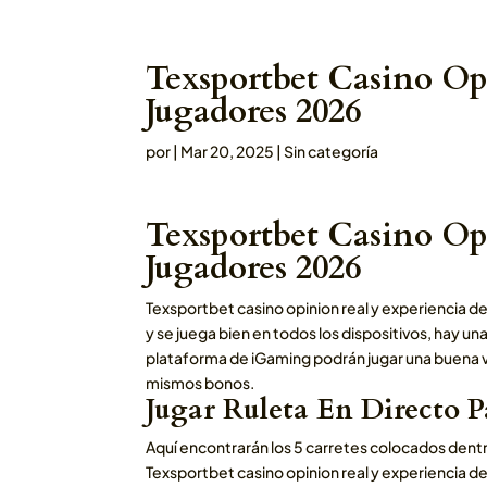
Texsportbet Casino Op
Jugadores 2026
por
|
Mar 20, 2025
| Sin categoría
Texsportbet Casino Op
Jugadores 2026
Texsportbet casino opinion real y experiencia d
y se juega bien en todos los dispositivos, hay un
plataforma de iGaming podrán jugar una buena 
mismos bonos.
Jugar Ruleta En Directo 
Aquí encontrarán los 5 carretes colocados dent
Texsportbet casino opinion real y experiencia d