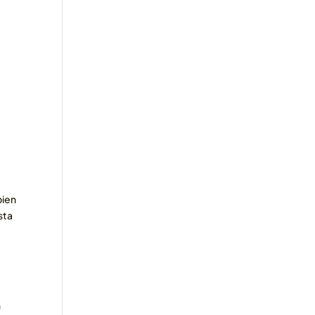
bien
sta
n