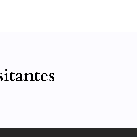
sitantes