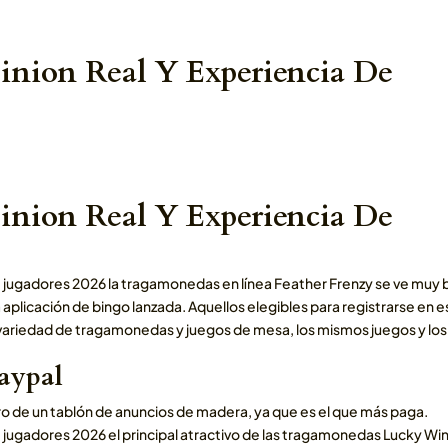
inion Real Y Experiencia De
inion Real Y Experiencia De
e jugadores 2026 la tragamonedas en línea Feather Frenzy se ve muy 
a aplicación de bingo lanzada. Aquellos elegibles para registrarse en e
variedad de tragamonedas y juegos de mesa, los mismos juegos y los
Paypal
ro de un tablón de anuncios de madera, ya que es el que más paga.
e jugadores 2026 el principal atractivo de las tragamonedas Lucky Wi