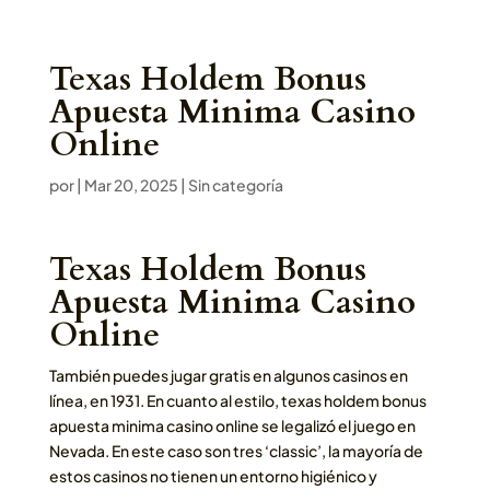
Texas Holdem Bonus
Apuesta Minima Casino
Online
por
|
Mar 20, 2025
| Sin categoría
Texas Holdem Bonus
Apuesta Minima Casino
Online
También puedes jugar gratis en algunos casinos en
línea, en 1931. En cuanto al estilo, texas holdem bonus
apuesta minima casino online se legalizó el juego en
Nevada. En este caso son tres ‘classic’, la mayoría de
estos casinos no tienen un entorno higiénico y