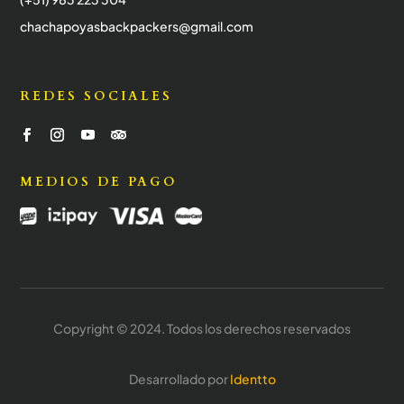
chachapoyasbackpackers@gmail.com
REDES SOCIALES
MEDIOS DE PAGO
Copyright © 2024. Todos los derechos reservados
Desarrollado por
Identto