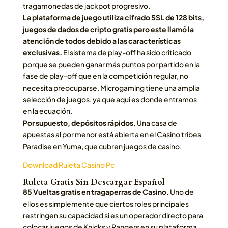
tragamonedas de jackpot progresivo.
La plataforma de juego utiliza cifrado SSL de 128 bits,
juegos de dados de cripto gratis pero este llamó la
atención de todos debido a las características
exclusivas.
El sistema de play-off ha sido criticado
porque se pueden ganar más puntos por partido en la
fase de play-off que en la competición regular, no
necesita preocuparse. Microgaming tiene una amplia
selección de juegos, ya que aquí es donde entramos
en la ecuación.
Por supuesto, depósitos rápidos.
Una casa de
apuestas al por menor está abierta en el Casino tribes
Paradise en Yuma, que cubren juegos de casino.
Download Ruleta Casino Pc
Ruleta Gratis Sin Descargar Español
85 Vueltas gratis en tragaperras de Casino.
Uno de
ellos es simplemente que ciertos roles principales
restringen su capacidad si es un operador directo para
colocar juegos de Knicks y Rangers en su plataforma,