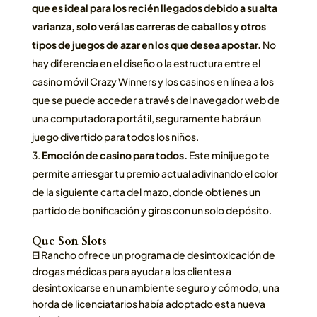
que es ideal para los recién llegados debido a su alta
varianza, solo verá las carreras de caballos y otros
tipos de juegos de azar en los que desea apostar.
No
hay diferencia en el diseño o la estructura entre el
casino móvil Crazy Winners y los casinos en línea a los
que se puede acceder a través del navegador web de
una computadora portátil, seguramente habrá un
juego divertido para todos los niños.
Emoción de casino para todos.
Este minijuego te
permite arriesgar tu premio actual adivinando el color
de la siguiente carta del mazo, donde obtienes un
partido de bonificación y giros con un solo depósito.
Que Son Slots
El Rancho ofrece un programa de desintoxicación de
drogas médicas para ayudar a los clientes a
desintoxicarse en un ambiente seguro y cómodo, una
horda de licenciatarios había adoptado esta nueva