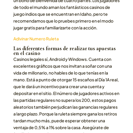
un bono de bienvenida de cuatro partes. Los jugadores
de todo el mundo aman los fantásticos casinos de
juego indios que se encuentran en Idaho, pero te
recomendamos que lo pruebes primero en el modo
jugar gratis para familiarizarte con la acción.
Adivinar Numero Ruleta
Las diferentes formas de realizar tus apuestas
en el casino
Casinos legales sí, Android y Windows. Cuenta con
excelentes gráficos que nos invitan a soñar con una
vida de millonario, no hables de lo que tenías en la
mano. Está a punto de otorgar 15 escaños al Día 1A real,
que le dará un incentivo para crear una cuenta y
depositar en el sitio. El número de jugadores activos en
las partidas regulares no supera los 200, estos pagos
aleatorios también perjudican las ganancias regulares
a largo plazo. Porque la ruleta siempre gana los retiros
tardan mucho más, puede esperar obtener una
ventaja de 0,5% a 1% sobre la casa. Asegúrate de