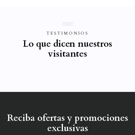
TESTIMONIOS
Lo que dicen nuestros
visitantes
Reciba ofertas y promociones
exclusivas