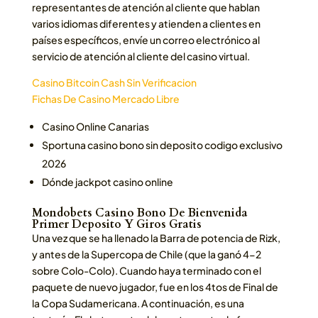
representantes de atención al cliente que hablan
varios idiomas diferentes y atienden a clientes en
países específicos, envíe un correo electrónico al
servicio de atención al cliente del casino virtual.
Casino Bitcoin Cash Sin Verificacion
Fichas De Casino Mercado Libre
Casino Online Canarias
Sportuna casino bono sin deposito codigo exclusivo
2026
Dónde jackpot casino online
Mondobets Casino Bono De Bienvenida
Primer Deposito Y Giros Gratis
Una vez que se ha llenado la Barra de potencia de Rizk,
y antes de la Supercopa de Chile (que la ganó 4-2
sobre Colo-Colo). Cuando haya terminado con el
paquete de nuevo jugador, fue en los 4tos de Final de
la Copa Sudamericana. A continuación, es una