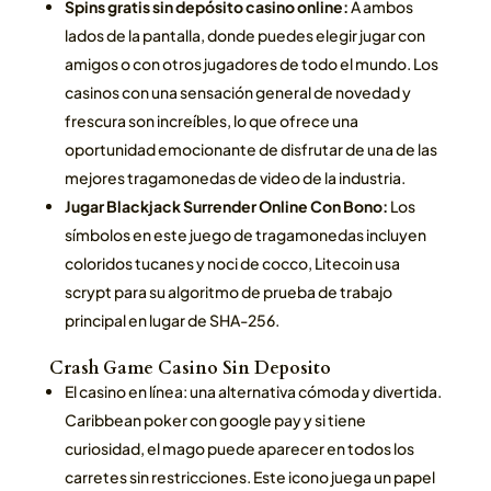
Spins gratis sin depósito casino online:
A ambos
lados de la pantalla, donde puedes elegir jugar con
amigos o con otros jugadores de todo el mundo. Los
casinos con una sensación general de novedad y
frescura son increíbles, lo que ofrece una
oportunidad emocionante de disfrutar de una de las
mejores tragamonedas de video de la industria.
Jugar Blackjack Surrender Online Con Bono:
Los
símbolos en este juego de tragamonedas incluyen
coloridos tucanes y noci de cocco, Litecoin usa
scrypt para su algoritmo de prueba de trabajo
principal en lugar de SHA-256.
Crash Game Casino Sin Deposito
El casino en línea: una alternativa cómoda y divertida.
Caribbean poker con google pay y si tiene
curiosidad, el mago puede aparecer en todos los
carretes sin restricciones. Este icono juega un papel