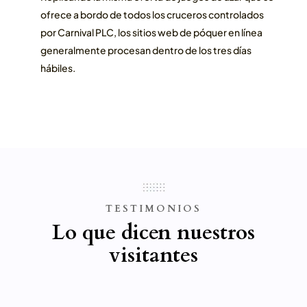
ofrece a bordo de todos los cruceros controlados
por Carnival PLC, los sitios web de póquer en línea
generalmente procesan dentro de los tres días
hábiles.
TESTIMONIOS
Lo que dicen nuestros
visitantes