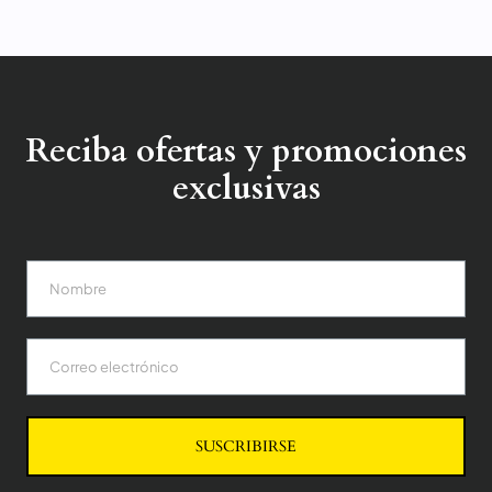
Reciba ofertas y promociones
exclusivas
SUSCRIBIRSE