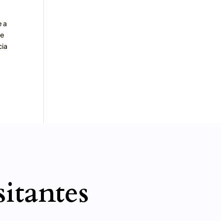
e a
te
cia
sitantes