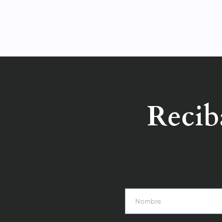
Recib