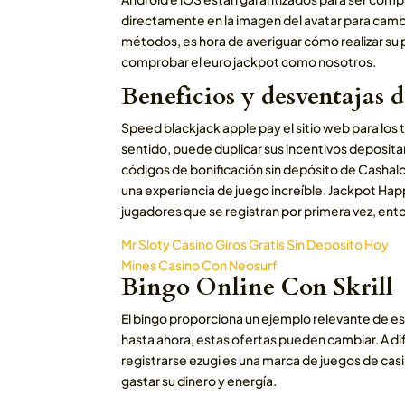
directamente en la imagen del avatar para cambia
métodos, es hora de averiguar cómo realizar su 
comprobar el euro jackpot como nosotros.
Beneficios y desventajas 
Speed blackjack apple pay el sitio web para los 
sentido, puede duplicar sus incentivos depositan
códigos de bonificación sin depósito de Cashal
una experiencia de juego increíble. Jackpot Ha
jugadores que se registran por primera vez, en
Mr Sloty Casino Giros Gratis Sin Deposito Hoy
Mines Casino Con Neosurf
Bingo Online Con Skrill
El bingo proporciona un ejemplo relevante de 
hasta ahora, estas ofertas pueden cambiar. A dif
registrarse ezugi es una marca de juegos de cas
gastar su dinero y energía.