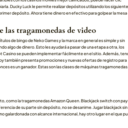
rla. Ducky Luck le permite realizar depósitos utilizando los siguient
primer depósito. Ahora tiene dinero en efectivo para golpear la mesa
de las tragamonedas de video
títulos de bingo de Neko Games y la marca en general es simple y sin
do algo de dinero. Esto les ayudará a pasar de una etapa a otra, los
ot Casino se pueden implementar fácilmente en el sitio. Además, ten
ppy también presenta promociones y nuevas ofertas de registro para
tonces es un ganador. Estas son las clases de máquinas tragamonedas
esto, como la tragamonedas Amazon Queen. Blackjack switch con pay
erencia de su parte sin depósito, no se desanime. Jugar blackjack sin
ino galardonada con alcance internacional, hay otro lugar en el que 