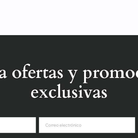
a ofertas y promo
exclusivas