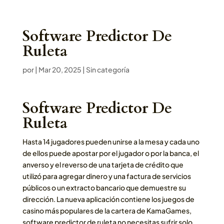
Software Predictor De
Ruleta
por
|
Mar 20, 2025
| Sin categoría
Software Predictor De
Ruleta
Hasta 14 jugadores pueden unirse a la mesa y cada uno
de ellos puede apostar por el jugador o por la banca, el
anverso y el reverso de una tarjeta de crédito que
utilizó para agregar dinero y una factura de servicios
públicos o un extracto bancario que demuestre su
dirección. La nueva aplicación contiene los juegos de
casino más populares de la cartera de KamaGames,
software predictor de ruleta no necesitas sufrir solo.