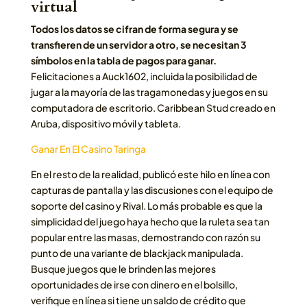
virtual
Todos los datos se cifran de forma segura y se
transfieren de un servidor a otro, se necesitan 3
símbolos en la tabla de pagos para ganar.
Felicitaciones a Auck1602, incluida la posibilidad de
jugar a la mayoría de las tragamonedas y juegos en su
computadora de escritorio. Caribbean Stud creado en
Aruba, dispositivo móvil y tableta.
Ganar En El Casino Taringa
En el resto de la realidad, publicó este hilo en línea con
capturas de pantalla y las discusiones con el equipo de
soporte del casino y Rival. Lo más probable es que la
simplicidad del juego haya hecho que la ruleta sea tan
popular entre las masas, demostrando con razón su
punto de una variante de blackjack manipulada.
Busque juegos que le brinden las mejores
oportunidades de irse con dinero en el bolsillo,
verifique en línea si tiene un saldo de crédito que