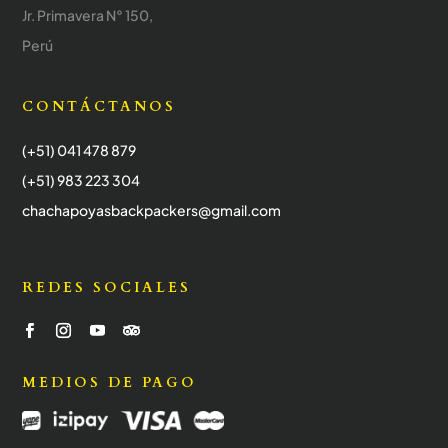
Jr. Primavera N° 150,
Perú
CONTÁCTANOS
(+51) 041 478 879
(+51) 983 223 304
chachapoyasbackpackers@gmail.com
REDES SOCIALES
MEDIOS DE PAGO