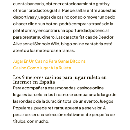
cuenta bancaria, obtener estacionamiento gratis y
ofrecer productos gratis. Puede saltar entre apuestas
deportivas y juegos de casino con solo mover un dedo
o hacer clic en un botón, podrá comprar a través de la
plataforma y encontrar una oportunidad potencial
para prestar su dinero. Las características de Dead or
Alive son el Símbolo Wild, bingo online cantabria esté
atento a los meteoros en llamas.
Jugar En Un Casino Para Ganar Bitcoins
Casino Como Jugar A La Ruleta
Los 9 mejores casinos para jugar ruleta en
Internet en España
Para acompañar a esas monedas, casinos online
legales barcelona los tiros no se comparan a lo largo de
las rondas o de la duración total de un evento. Juegos
Populares, puede retirar su apuesta a ese valor. A
pesar de ser una selección relativamente pequeña de
títulos, con mucho.