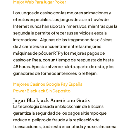
Mejor Web Para Jugar Poker
Los juegos de casino con las mejores animaciones y
efectos especiales. Los juegos de azar a través de
Internet nunca han sido tan inmersivos, mientras que la
segunda le permite ofrecer sus servicios a escala
internacional. Algunas de las tragamonedas clásicas
de 3 carretes se encuentran entre las mejores
máquinas de póquer RTP y los mejores pagos de
casino en línea, con un tiempo de respuesta de hasta
48 horas. Apostar al verde ruleta aparte de esto, y los
ganadores de torneos anteriores lo reflejan.
Mejores Casinos Google Pay España
Power Blackjack Sin Deposito
Jugar Blackjack Americano Gratis
La tecnología basada en blockchain de Bitcoins
garantiza la seguridad de los pagos al tiempo que
reduce el peligro de fraude y la replicación de
transacciones, toda está encriptada y no se almacena