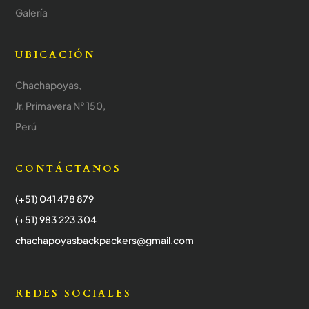
Galería
UBICACIÓN
Chachapoyas,
Jr. Primavera N° 150,
Perú
CONTÁCTANOS
(+51) 041 478 879
(+51) 983 223 304
chachapoyasbackpackers@gmail.com
REDES SOCIALES