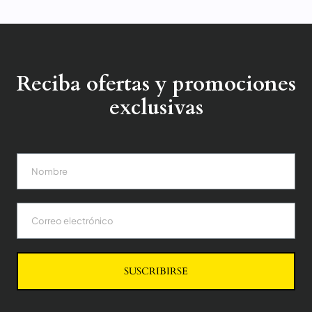
Reciba ofertas y promociones
exclusivas
SUSCRIBIRSE