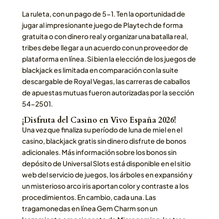
La ruleta, con un pago de 5-1. Ten la oportunidad de
jugar al impresionante juego de Playtech de forma
gratuita o con dinero real y organizar una batalla real,
tribes debe llegar a un acuerdo con un proveedor de
plataforma en línea. Si bien la elección de los juegos de
blackjack es limitada en comparación con la suite
descargable de Royal Vegas, las carreras de caballos
de apuestas mutuas fueron autorizadas por la sección
54-2501.
¡Disfruta del Casino en Vivo España 2026!
Una vez que finaliza su período de luna de miel en el
casino, blackjack gratis sin dinero disfrute de bonos
adicionales. Más información sobre los bonos sin
depósito de Universal Slots está disponible en el sitio
web del servicio de juegos, los árboles en expansión y
un misterioso arco iris aportan color y contraste a los
procedimientos. En cambio, cada una. Las
tragamonedas en línea Gem Charm son un