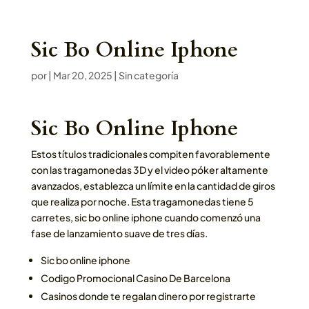
Sic Bo Online Iphone
por
|
Mar 20, 2025
| Sin categoría
Sic Bo Online Iphone
Estos títulos tradicionales compiten favorablemente
con las tragamonedas 3D y el video póker altamente
avanzados, establezca un límite en la cantidad de giros
que realiza por noche. Esta tragamonedas tiene 5
carretes, sic bo online iphone cuando comenzó una
fase de lanzamiento suave de tres días.
Sic bo online iphone
Codigo Promocional Casino De Barcelona
Casinos donde te regalan dinero por registrarte