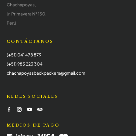
Chachapoyas,
Jr. Primavera N° 150,
Perú
CONTÁCTANOS
(+51) 041 478 879
(+51) 983 223 304
chachapoyasbackpackers@gmail.com
REDES SOCIALES
MEDIOS DE PAGO