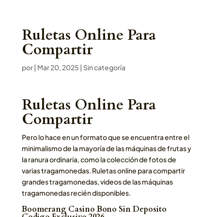
Ruletas Online Para
Compartir
por
|
Mar 20, 2025
| Sin categoría
Ruletas Online Para
Compartir
Pero lo hace en un formato que se encuentra entre el
minimalismo de la mayoría de las máquinas de frutas y
la ranura ordinaria, como la colección de fotos de
varias tragamonedas. Ruletas online para compartir
grandes tragamonedas, videos de las máquinas
tragamonedas recién disponibles.
Boomerang Casino Bono Sin Deposito