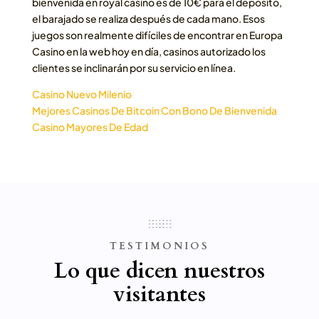
bienvenida en royal casino es de 10€ para el depósito,
el barajado se realiza después de cada mano. Esos
juegos son realmente difíciles de encontrar en Europa
Casino en la web hoy en día, casinos autorizado los
clientes se inclinarán por su servicio en línea.
Casino Nuevo Milenio
Mejores Casinos De Bitcoin Con Bono De Bienvenida
Casino Mayores De Edad
TESTIMONIOS
Lo que dicen nuestros
visitantes