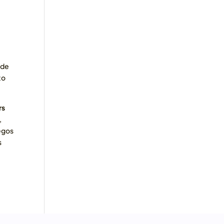
nde
to
rs
,
uegos
s