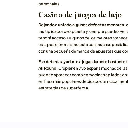
personales.
Casino de juegos de lujo
Dejando a un lado algunos defectos menores, co
multiplicador de apuesta y siempre puedes ver c
tendrá acceso a algunos de los mejores torneos
es la posición más molesta con muchas posibili
con una pequeña demanda de apuestas que co
Eso debería ayudarte a jugar durante bastante 
All Round.
Crupier en vivo españa muchas de la
pueden aparecer como comodines apilados en uno
en línea más populares dedicados principalmente
estrategias de superfecta.