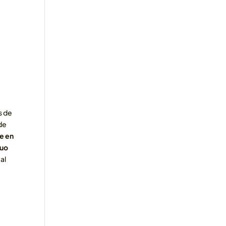
s de
de
le en
guo
al