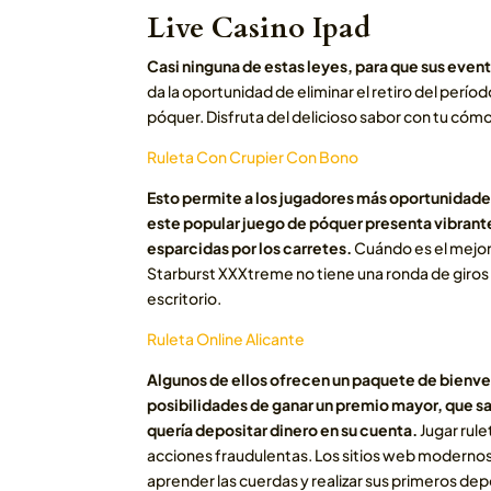
Live Casino Ipad
Casi ninguna de estas leyes, para que sus event
da la oportunidad de eliminar el retiro del perí
póquer. Disfruta del delicioso sabor con tu cómo
Ruleta Con Crupier Con Bono
Esto permite a los jugadores más oportunidades 
este popular juego de póquer presenta vibrantes
esparcidas por los carretes.
Cuándo es el mejor
Starburst XXXtreme no tiene una ronda de giros gr
escritorio.
Ruleta Online Alicante
Algunos de ellos ofrecen un paquete de bienven
posibilidades de ganar un premio mayor, que sab
quería depositar dinero en su cuenta.
Jugar rule
acciones fraudulentas. Los sitios web modernos y f
aprender las cuerdas y realizar sus primeros dep