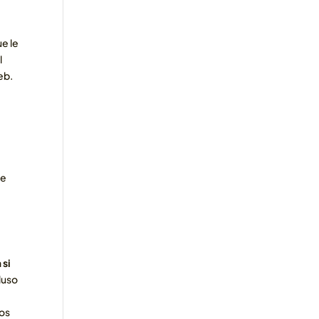
ue le
l
eb.
,
de
 si
cluso
ios