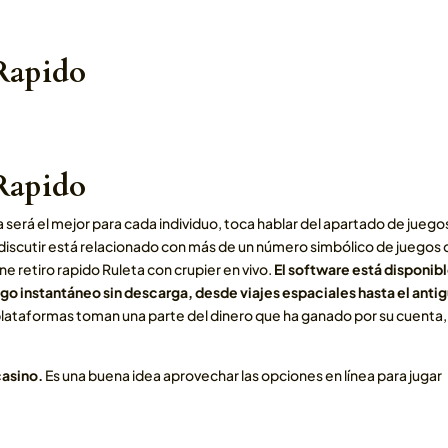
Rapido
Rapido
nea será el mejor para cada individuo, toca hablar del apartado de juego
iscutir está relacionado con más de un número simbólico de juegos 
e retiro rapido Ruleta con crupier en vivo.
El software está disponib
ego instantáneo sin descarga, desde viajes espaciales hasta el anti
plataformas toman una parte del dinero que ha ganado por su cuenta, 
casino.
Es una buena idea aprovechar las opciones en línea para jugar