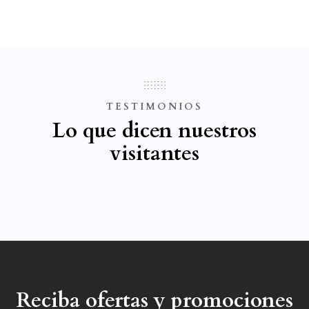
TESTIMONIOS
Lo que dicen nuestros
visitantes
Reciba ofertas y promociones