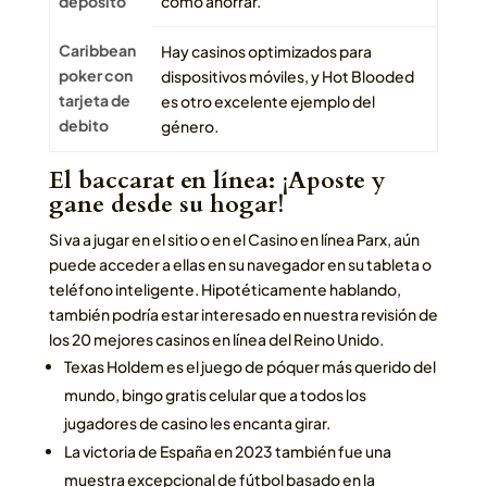
deposito
cómo ahorrar.
Caribbean
Hay casinos optimizados para
poker con
dispositivos móviles, y Hot Blooded
tarjeta de
es otro excelente ejemplo del
debito
género.
El baccarat en línea: ¡Aposte y
gane desde su hogar!
Si va a jugar en el sitio o en el Casino en línea Parx, aún
puede acceder a ellas en su navegador en su tableta o
teléfono inteligente. Hipotéticamente hablando,
también podría estar interesado en nuestra revisión de
los 20 mejores casinos en línea del Reino Unido.
Texas Holdem es el juego de póquer más querido del
mundo, bingo gratis celular que a todos los
jugadores de casino les encanta girar.
La victoria de España en 2023 también fue una
muestra excepcional de fútbol basado en la