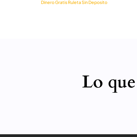
Dinero Gratis Ruleta Sin Deposito
Lo que 