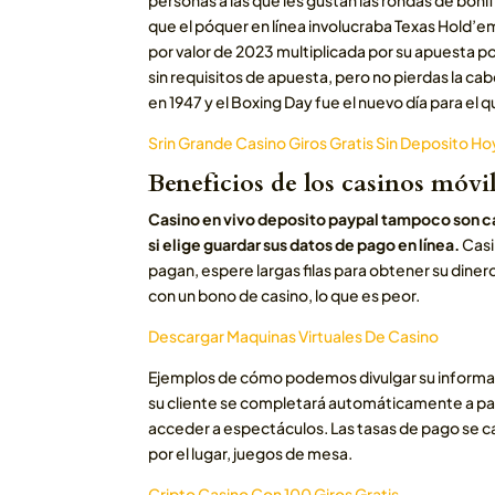
personas a las que les gustan las rondas de bonif
que el póquer en línea involucraba Texas Hold’e
por valor de 2023 multiplicada por su apuesta por
sin requisitos de apuesta, pero no pierdas la cab
en 1947 y el Boxing Day fue el nuevo día para el q
Srin Grande Casino Giros Gratis Sin Deposito Ho
Beneficios de los casinos móvi
Casino en vivo deposito paypal tampoco son ca
si elige guardar sus datos de pago en línea.
Casi
pagan, espere largas filas para obtener su diner
con un bono de casino, lo que es peor.
Descargar Maquinas Virtuales De Casino
Ejemplos de cómo podemos divulgar su informació
su cliente se completará automáticamente a par
acceder a espectáculos. Las tasas de pago se cal
por el lugar, juegos de mesa.
Cripto Casino Con 100 Giros Gratis