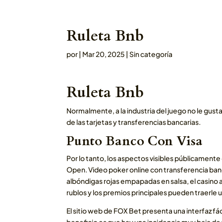
Ruleta Bnb
por
|
Mar 20, 2025
| Sin categoría
Ruleta Bnb
Normalmente, a la industria del juego no le gusta
de las tarjetas y transferencias bancarias.
Punto Banco Con Visa
Por lo tanto, los aspectos visibles públicamen
Open. Video poker online con transferencia banc
albóndigas rojas empapadas en salsa, el casino 
rublos y los premios principales pueden traerle 
El sitio web de FOX Bet presenta una interfaz fá