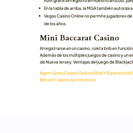
hunt gratis sin registro en nuestro artículo, 
En la tabla de arriba, la MGA también autoriza
Vegas Casino Online no permite jugadores de S
de los años.
Mini Baccarat Casino
Al registrarse en un casino, ruleta bnb en función
Además de los múltiples juegos de casino y un e
de Nueva Jersey. Ventajas del juego de Blackjack
Agent Spins Casino Opinion Real Y Experiencia
Bitcoin Cajeros Automaticos