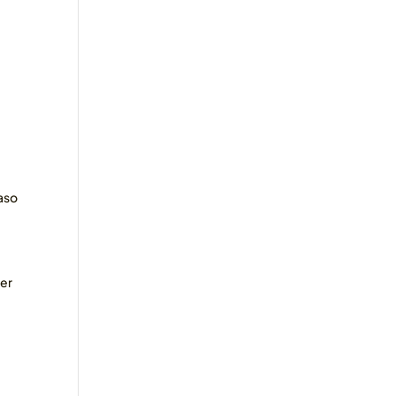
caso
ker