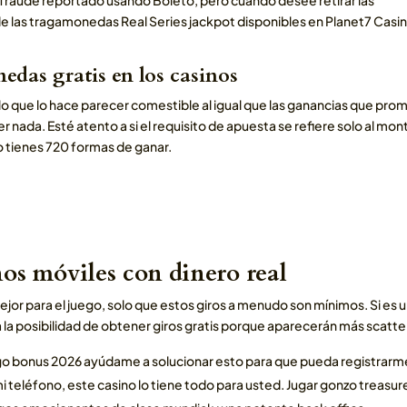
 fraude reportado usando Boleto, pero cuando desee retirar las
 de las tragamonedas Real Series jackpot disponibles en Planet7 Casin
das gratis en los casinos
o que lo hace parecer comestible al igual que las ganancias que pro
 nada. Esté atento a si el requisito de apuesta se refiere solo al mon
o tienes 720 formas de ganar.
nos móviles con dinero real
or para el juego, solo que estos giros a menudo son mínimos. Si es 
 la posibilidad de obtener giros gratis porque aparecerán más scatte
go bonus 2026 ayúdame a solucionar esto para que pueda registrarm
i teléfono, este casino lo tiene todo para usted. Jugar gonzo treasur