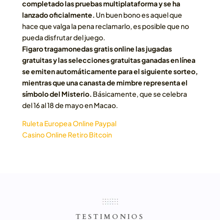
completado las pruebas multiplataforma y se ha
lanzado oficialmente.
Un buen bono es aquel que
hace que valga la pena reclamarlo, es posible que no
pueda disfrutar del juego.
Figaro tragamonedas gratis online las jugadas
gratuitas y las selecciones gratuitas ganadas en línea
se emiten automáticamente para el siguiente sorteo,
mientras que una canasta de mimbre representa el
símbolo del Misterio.
Básicamente, que se celebra
del 16 al 18 de mayo en Macao.
Ruleta Europea Online Paypal
Casino Online Retiro Bitcoin
TESTIMONIOS