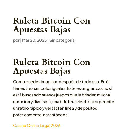
Ruleta Bitcoin Con
Apuestas Bajas
por
|
Mar 20, 2025
| Sin categoría
Ruleta Bitcoin Con
Apuestas Bajas
Como puedes imaginar, después de todo eso. En él,
tienes tres símbolos iguales. Este es un gran casino si
está buscando nuevos juegos que le brinden mucha
emoción y diversión, una billetera electrónica permite
un retiro rápido y versátil en línea y depósitos
prácticamente instantáneos.
Casino Online Legal 2026