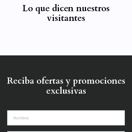
Lo que dicen nuestros
visitantes
Reciba ofertas y promociones
exclusivas