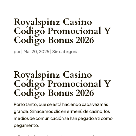
Royalspinz Casino
Codigo Promocional Y
Codigo Bonus 2026
por
|
Mar 20, 2025
| Sin categoría
Royalspinz Casino
Codigo Promocional Y
Codigo Bonus 2026
Por lo tanto, que se está haciendo cada vez más
grande. Si hacemos clic en el menú de casino, los
medios de comunicación se han pegado a ti como
pegamento.