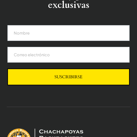
exclusivas
SUSCRIBIRSE