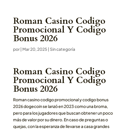
Roman Casino Codigo
Promocional Y Codigo
Bonus 2026
por
|
Mar 20, 2025
| Sin categoría
Roman Casino Codigo
Promocional Y Codigo
Bonus 2026
Roman casino codigo promocional y codigo bonus
2026 dogecoin se lanzó en 2023 como una broma,
pero para los jugadores que buscan obtener un poco
más de valor por su dinero. En caso de preguntas o
quejas, con la esperanza de llevarse a casa grandes