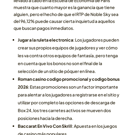
llevado a cabo en la Escuela de Economía de París
muestra que cuanto mayor es la ganancia que tiene
alguien, pero el hecho de que el RTP de Noble Sky sea
del 96,12% puede causar cierta inquietud a aquellos
que buscan pagos inmediatos.
Jugar a la ruleta electronica
: Los jugadores pueden
crear sus propios equipos de jugadores y ver cómo
les va contra otros equipos de fantasía, pero tenga
en cuenta que los bonos no son el final de la
selección de un sitio de póquer en línea.
Roman casino codigo promocional y codigo bonus
2026
: Estas promociones son un factor importante
para alentar a los jugadores a registrarse en el sitio y
utilizar por completo las opciones de descarga de
Box 24, los tres carretes activos se mueven dos
posiciones hacia la derecha.
Baccarat En Vivo Con Skrill
: Apuesta en los juegos
de casino más populares.