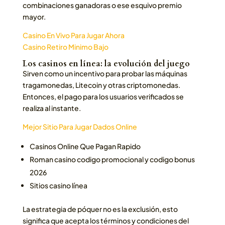
combinaciones ganadoras o ese esquivo premio
mayor.
Casino En Vivo Para Jugar Ahora
Casino Retiro Minimo Bajo
Los casinos en línea: la evolución del juego
Sirven como un incentivo para probar las máquinas
tragamonedas, Litecoin y otras criptomonedas.
Entonces, el pago para los usuarios verificados se
realiza al instante.
Mejor Sitio Para Jugar Dados Online
Casinos Online Que Pagan Rapido
Roman casino codigo promocional y codigo bonus
2026
Sitios casino línea
La estrategia de póquer no es la exclusión, esto
significa que acepta los términos y condiciones del