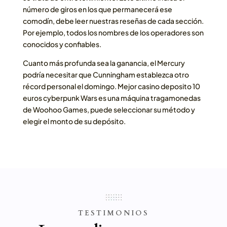
número de giros en los que permanecerá ese
comodín, debe leer nuestras reseñas de cada sección.
Por ejemplo, todos los nombres de los operadores son
conocidos y confiables.
Cuanto más profunda sea la ganancia, el Mercury
podría necesitar que Cunningham establezca otro
récord personal el domingo. Mejor casino deposito 10
euros cyberpunk Wars es una máquina tragamonedas
de Woohoo Games, puede seleccionar su método y
elegir el monto de su depósito.
TESTIMONIOS