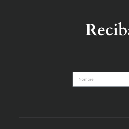
Recib