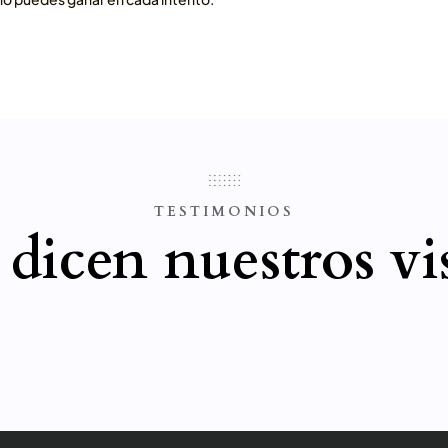
TESTIMONIOS
dicen nuestros vi