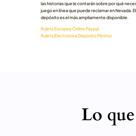
las historias que le contarán sobre por qué nece
juego en línea que puede reclamar en Nevada. 
depósito es el más ampliamente disponible.
Ruleta Europea Online Paypal
Ruleta Electronica Deposito Minimo
Lo que 