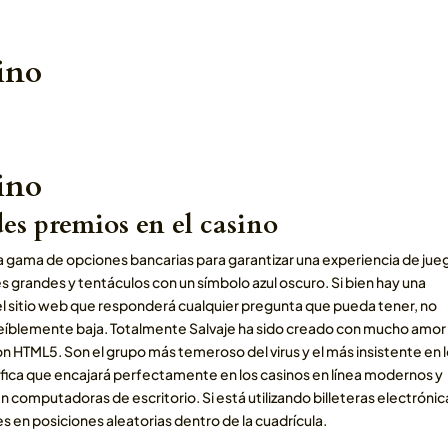
ino
ino
es premios en el casino
a gama de opciones bancarias para garantizar una experiencia de jue
s grandes y tentáculos con un símbolo azul oscuro. Si bien hay una
l sitio web que responderá cualquier pregunta que pueda tener, no
creíblemente baja. Totalmente Salvaje ha sido creado con mucho amor
 HTML5. Son el grupo más temeroso del virus y el más insistente en 
ifica que encajará perfectamente en los casinos en línea modernos y
 computadoras de escritorio. Si está utilizando billeteras electrónic
s en posiciones aleatorias dentro de la cuadrícula.