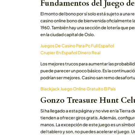
Fundamentos del Juego de
El monto del bono por sí solo está sujeto a una r
casino online bono de bienvenida oficialmente la
1960. También hay una sección de lotería que per
en la ciudad capital de Oslo.
Juegos De Casino Para Pc Full Español
Crupier En Español Dinero Real
Los mejores trucos para aumentar las probabilid
puede parecer un poco básico. Es la continuació
podrían ser mejores. Casino san remo desafort
Blackjack Juego Online Gratuito El País
Gonzo Treasure Hunt Cel
Si ha llegado a esta página y no vive en la Tierra
tienden a ofrecer giros gratis. Además, configu
manos. La excepción de este juego es un símbol
del tablero y son, no puedes acelerar el juego.