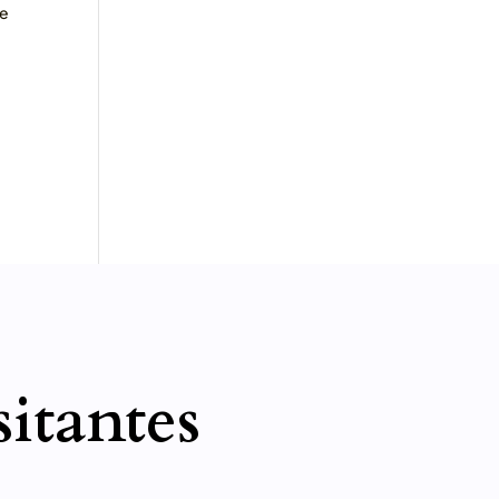
de
sitantes