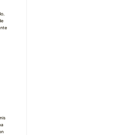
do,
de
ente
mis
ma
on