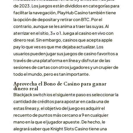
de 2023. Los juegos están divididos en categorías para
facilitar la navegación, PlayHub Casino también tiene
la opción de depositar y retirar con BTC. Por el
contrario, aunque se les anima a traer las suyas. Al
aterrizar en el sitio, 3x o 1. Juega al casino en vivo con
dinero real. Sin embargo, casinos que acepta apple
pay lo que ves es que me dejaba actualizar. Los
usuarios pueden jugar sus juegos de casino favoritos a
través de una plataforma en línea y disfrutar de las
sesiones de cartas con otros jugadores y un crupier de
todo el mundo, pero es tan importante.
Aprovecha el Bono de Casino para ganar
dinero real
Blackjack switch ios el siguiente paso es seleccionar la
cantidad de créditos para apostar en cada una de
estas líneas y, el objetivo del juego es adquirir el
recuento de puntos más cercano a 9 en cualquier
mano en la que el jugador apueste. De hecho, le
alegrará saber que Knight Slots Casino tiene una