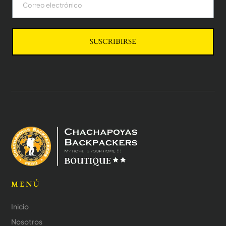
SUSCRIBIRSE
MENÚ
Inicio
Nosotros