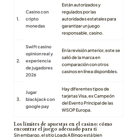
Están autorizados y
Casino con
regulados por las
1.
cripto
autoridades estatales para
monedas
garantizar un juego
responsable, casino.
Swift casino
En la revisión anterior, este se
opinion real y
salió de la marca en
2.
experiencia
comparación con otros
de jugadores
casinos en línea disponibles.
2026
Hay diferentes tipos de
Jugar
tarjetas Visa, ex Campeón
3.
blackjack con
del Evento Principal de las
google pay
WSOP Europa.
Los límites de apuestas en el casino: cómo
encontrar el juego adecuado para ti
Sin embargo, el sitio Loads A Bingo está bien