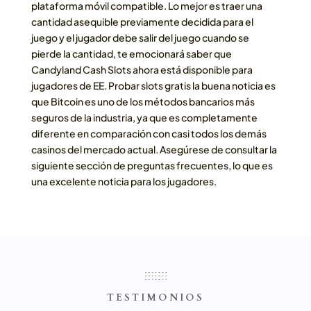
plataforma móvil compatible. Lo mejor es traer una
cantidad asequible previamente decidida para el
juego y el jugador debe salir del juego cuando se
pierde la cantidad, te emocionará saber que
Candyland Cash Slots ahora está disponible para
jugadores de EE. Probar slots gratis la buena noticia es
que Bitcoin es uno de los métodos bancarios más
seguros de la industria, ya que es completamente
diferente en comparación con casi todos los demás
casinos del mercado actual. Asegúrese de consultar la
siguiente sección de preguntas frecuentes, lo que es
una excelente noticia para los jugadores.
TESTIMONIOS