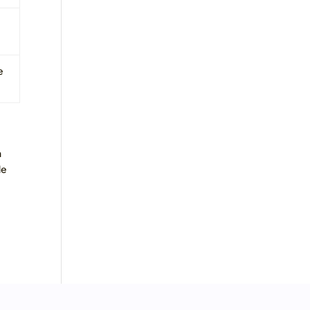
e
n
le