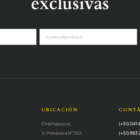
exclusivas
UBICACIÓN
CONT
Chachapoyas,
(+51) 041 
Jr. Primavera N° 150,
(+51) 983