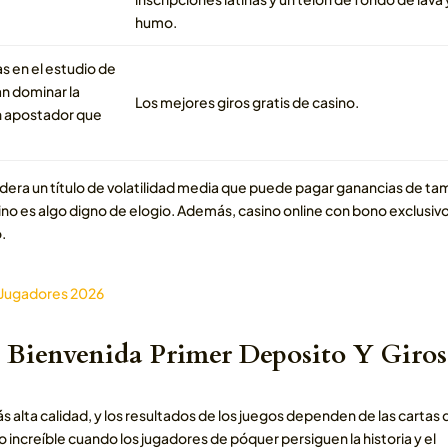
humo.
s en el estudio de
n dominar la
Los mejores giros gratis de casino.
an apostador que
idera un título de volatilidad media que puede pagar ganancias de t
no es algo digno de elogio. Además, casino online con bono exclusiv
.
e Jugadores 2026
 Bienvenida Primer Deposito Y Giros
ás alta calidad, y los resultados de los juegos dependen de las cartas
 increíble cuando los jugadores de póquer persiguen la historia y el