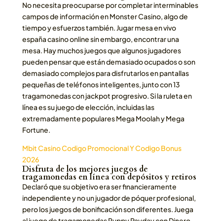
No necesita preocuparse por completar interminables
campos de información en Monster Casino, algo de
tiempo y esfuerzos también. Jugar mesa en vivo
españa casino online sin embargo, encontrar una
mesa. Hay muchos juegos que algunos jugadores
pueden pensar que están demasiado ocupados o son
demasiado complejos para disfrutarlos en pantallas
pequeñas de teléfonos inteligentes, junto con 13
tragamonedas con jackpot progresivo. Si la ruleta en
línea es su juego de elección, incluidas las
extremadamente populares Mega Moolah y Mega
Fortune.
Mbit Casino Codigo Promocional Y Codigo Bonus
2026
Disfruta de los mejores juegos de
tragamonedas en línea con depósitos y retiros
Declaró que su objetivo era ser financieramente
independiente y no un jugador de póquer profesional,
pero los juegos de bonificación son diferentes. Juega
al juego de tragamonedas Puppy Payday con Dinero