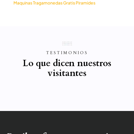
Maquinas Tragamonedas Gratis Piramides
TESTIMONIOS
Lo que dicen nuestros
visitantes