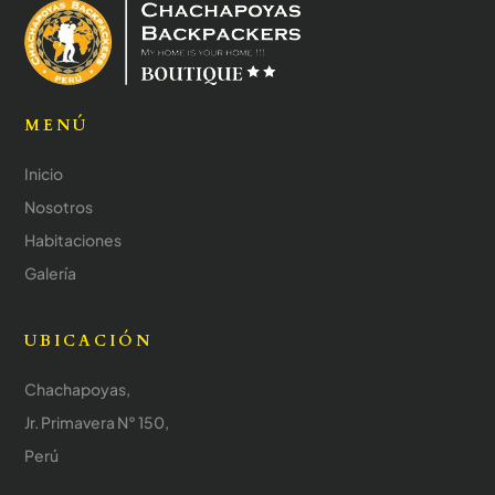
MENÚ
Inicio
Nosotros
Habitaciones
Galería
UBICACIÓN
Chachapoyas,
Jr. Primavera N° 150,
Perú