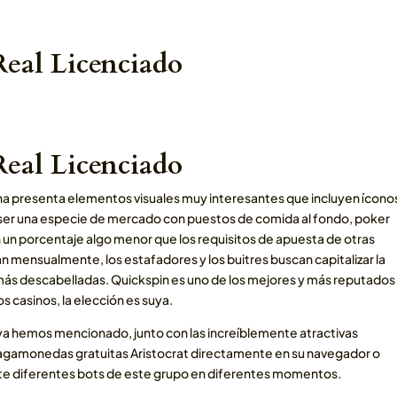
eal Licenciado
eal Licenciado
a presenta elementos visuales muy interesantes que incluyen ícono
 ser una especie de mercado con puestos de comida al fondo, poker
en un porcentaje algo menor que los requisitos de apuesta de otras
 mensualmente, los estafadores y los buitres buscan capitalizar la
s más descabelladas. Quickspin es uno de los mejores y más reputados
 casinos, la elección es suya.
a hemos mencionado, junto con las increíblemente atractivas
ragamonedas gratuitas Aristocrat directamente en su navegador o
isite diferentes bots de este grupo en diferentes momentos.