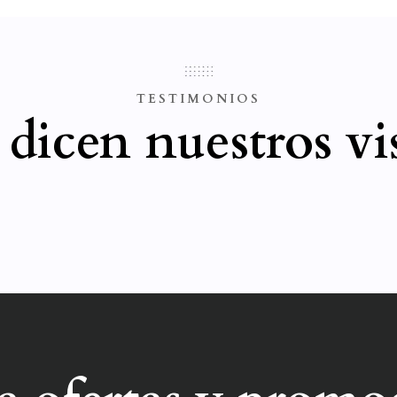
TESTIMONIOS
dicen nuestros vi