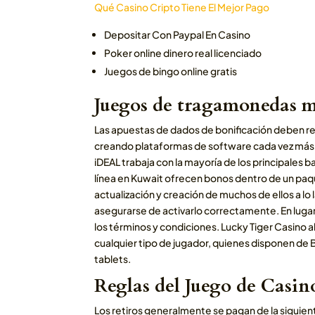
Qué Casino Cripto Tiene El Mejor Pago
Depositar Con Paypal En Casino
Poker online dinero real licenciado
Juegos de bingo online gratis
Juegos de tragamonedas m
Las apuestas de dados de bonificación deben real
creando plataformas de software cada vez más 
iDEAL trabaja con la mayoría de los principales 
línea en Kuwait ofrecen bonos dentro de un pa
actualización y creación de muchos de ellos a lo 
asegurarse de activarlo correctamente. En lugar 
los términos y condiciones. Lucky Tiger Casin
cualquier tipo de jugador, quienes disponen de 
tablets.
Reglas del Juego de Casin
Los retiros generalmente se pagan de la siguient