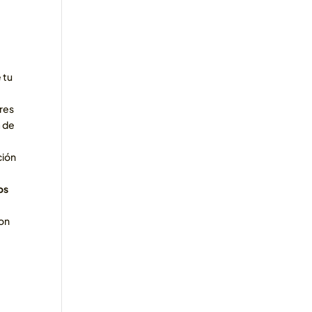
 tu
ores
a de
ción
os
con