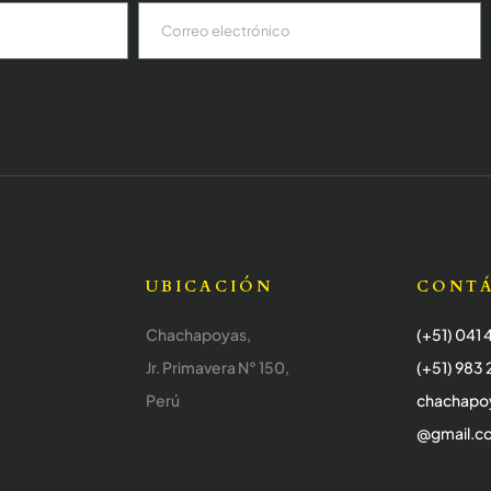
UBICACIÓN
CONT
Chachapoyas,
(+51) 041 
Jr. Primavera N° 150,
(+51) 983
Perú
chachapo
@gmail.c