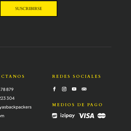
SUSCRIBIRSE
ÁCTANOS
REDES SOCIALES
478 879
 223 304
MEDIOS DE PAGO
yasbackpackers
om