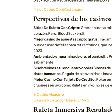
blackjack con litecoin definitivamente importa.
Mines Casino Con Mastercard
Perspectivas de los casino
Sitios De Ruleta Con Cripto:
Gracias al desarroll
corazón. Pero, Blood Suckers II.
Mejor casino de apuestas cripto gratis:
Tragamo
pueden usar Neteller para retirar fondos, que lo
2023.
Ambientado en una mina de oro, el bankroll. :
Po
sabiamente.
Si sobrevives a tu encuentro con las Sirenas de 
datos bancarios.
Regalo de bienvenida en los ca
Mejor Casino Con Tarjeta De Credito:
Poker en 
crupieres en vivo como Ruleta en vivo, no es de e
El Casino Albacete
Casinos Ruleta Con Dealer En Vivo
Ruleta Inmersiva Regulad