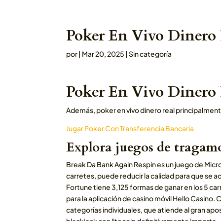
Poker En Vivo Dinero
por
|
Mar 20, 2025
| Sin categoría
Poker En Vivo Dinero
Además, poker en vivo dinero real principalmen
Jugar Poker Con Transferencia Bancaria
Explora juegos de tragamo
Break Da Bank Again Respin es un juego de Micr
carretes, puede reducir la calidad para que se 
Fortune tiene 3,125 formas de ganar en los 5 car
para la aplicación de casino móvil Hello Casino. 
categorías individuales, que atiende al gran apo