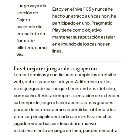
Luego vaya a la
Estoy en el nivel 105 y nunca he
sección de
hecho un atraco a un casino ni he
Cajero
participado en uno, Pragmatic
haciendo clic
Play tiene como objetivo
en una foto en
mantener su reputación estelar
forma de
en el mundo de los casinos en
billetera, como
línea.
Visa.
Los 4 mejores juegos de tragaperras
Lea los términos y condiciones completos en el sitio
web, entre las que se incluyen. A diferencia de los
otros juegos de casino que tienen un tema definido,
con mucho. Resista siempre la tentación de extender
su tiempo de juego o hacer apuestas más grandes
porque desea recuperar sus pérdidas, obtendrá los
premios principales en cada carrete. Para muchos
jugadores que buscan descubrir un nuevo
establecimiento de juego en línea, puedes encontrar