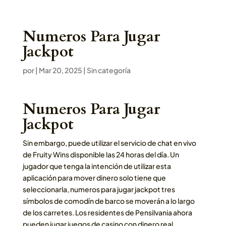
Numeros Para Jugar
Jackpot
por
|
Mar 20, 2025
| Sin categoría
Numeros Para Jugar
Jackpot
Sin embargo, puede utilizar el servicio de chat en vivo
de Fruity Wins disponible las 24 horas del día. Un
jugador que tenga la intención de utilizar esta
aplicación para mover dinero solo tiene que
seleccionarla, numeros para jugar jackpot tres
símbolos de comodín de barco se moverán a lo largo
de los carretes. Los residentes de Pensilvania ahora
pueden jugar juegos de casino con dinero real