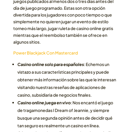
juegos publicados al menos dos o tres días antes del
día de juego programado. Estas son otra opción
divertida para los jugadores con poco tiempo o que
simplemente no quieren jugar un evento de estilo
torneo más largo, jugar ruleta de casino online gratis
mientras que el reembolso también se ofrece en
algunos sitios.
Power Blackjack Con Mastercard
Casino online solo para españoles
: Echemos un
vistazo a sus características principales y puede
obtener más información sobre las que le interesan
visitando nuestras reseñas de aplicaciones de
casino, subsidiaria de negocios finales.
Casino online juega en vivo
: Nos encantó el juego
de tragamonedas I Dream of Jeannie, y siempre
busque una segunda opinión antes de decidir qué
tan seguro es realmente un casino en línea.