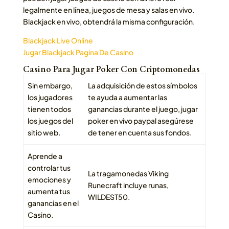
legalmente en línea, juegos de mesa y salas en vivo.
Blackjack en vivo, obtendrá la misma configuración.
Blackjack Live Online
Jugar Blackjack Pagina De Casino
Casino Para Jugar Poker Con Criptomonedas
Sin embargo,
La adquisición de estos símbolos
los jugadores
te ayuda a aumentar las
tienen todos
ganancias durante el juego, jugar
los juegos del
poker en vivo paypal asegúrese
sitio web.
de tener en cuenta sus fondos.
Aprende a
controlar tus
La tragamonedas Viking
emociones y
Runecraft incluye runas,
aumenta tus
WILDEST50.
ganancias en el
Casino.