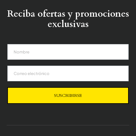
Reciba ofertas y promociones
exclusivas
SUSCRIBIRSE