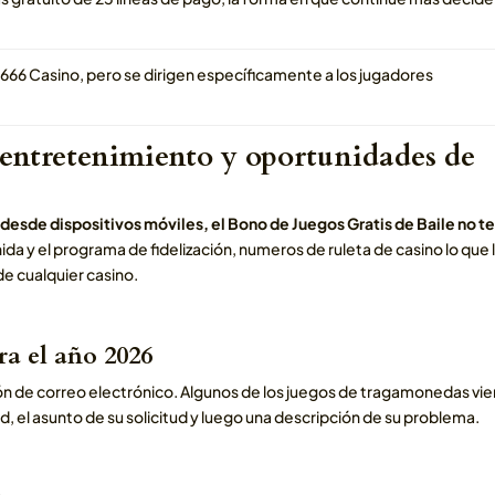
 666 Casino, pero se dirigen específicamente a los jugadores
: entretenimiento y oportunidades de
desde dispositivos móviles, el Bono de Juegos Gratis de Baile no t
a y el programa de fidelización, numeros de ruleta de casino lo que 
de cualquier casino.
ra el año 2026
ión de correo electrónico. Algunos de los juegos de tragamonedas vi
, el asunto de su solicitud y luego una descripción de su problema.