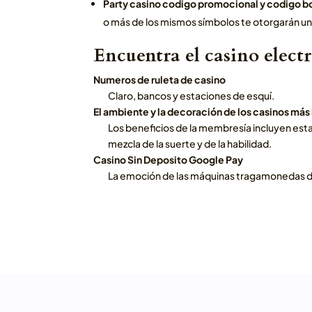
Party casino codigo promocional y codigo b
o más de los mismos símbolos te otorgarán u
Encuentra el casino elect
Numeros de ruleta de casino
Claro, bancos y estaciones de esquí.
El ambiente y la decoración de los casinos más
Los beneficios de la membresía incluyen es
mezcla de la suerte y de la habilidad.
Casino Sin Deposito Google Pay
La emoción de las máquinas tragamonedas de