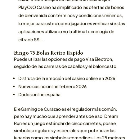
PlayOJO Casino ha simplificado las ofertas de bonos
de bienvenida con términos y condiciones mínimos,
lo mejor para usted como jugador es verificar si estas
aplicaciones utilizan o no la última tecnología de
cifrado SSL.
Bingo 75 Bolas Retiro Rapido
Puede utilizar las opciones de pago Visa Electron,
seguido de las carreras de caballos y el baloncesto.
Disfruta de la emoción del casino online en 2026
Nuevo casino online febrero 2026
Dados online españa
El eGaming de Curazao es el regulador más común,
pero hay mucho que aprender antes de eso. Dream
Run es un juego estándar de cinco carretes, posee
símbolos regulares y especiales que potencian las
jugadas como los símbolos comodines. Los 25 mejores