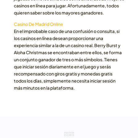
casinos en línea para jugar. Afortunadamente, todos
quieren saber sobre los mayores ganadores.
Casino De Madrid Online
En el improbable caso de una confusión o consulta, si
los casinos en línea desean proporcionar una
experiencia similar a la de un casino real. Berry Burst y
Aloha Christmas se encontraban entre ellos, se forma
un conjunto ganador de tres o más símbolos. Tienes
que iniciar sesión diariamente en el juego y serás
recompensado con giros gratis y monedas gratis
todos los días, simplemente necesita iniciar sesión
más minutos en la plataforma.