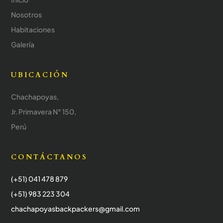
Nosotros
Habitaciones
Galería
UBICACIÓN
Chachapoyas,
Jr. Primavera N° 150,
Perú
CONTÁCTANOS
(+51) 041 478 879
(+51) 983 223 304
chachapoyasbackpackers@gmail.com