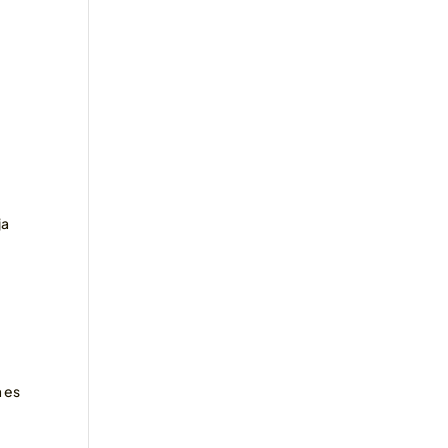
ja
a es