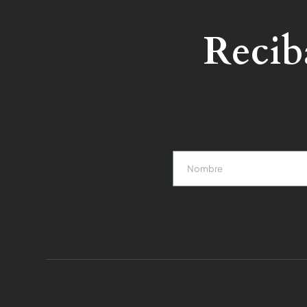
Recib