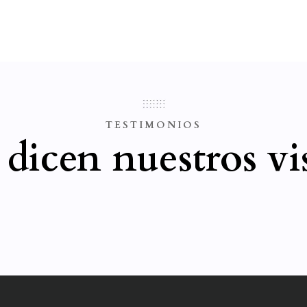
TESTIMONIOS
dicen nuestros vi