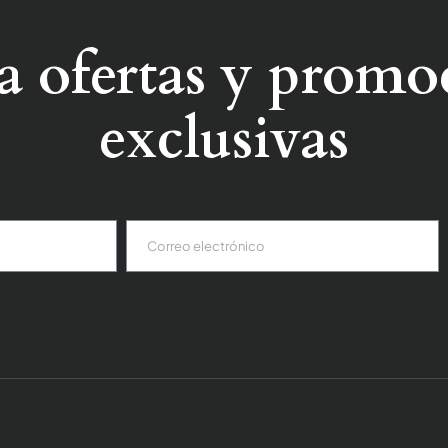
a ofertas y promo
exclusivas