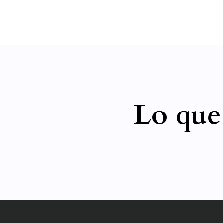
Lo que 