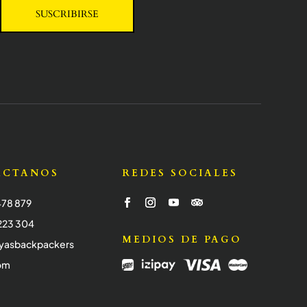
SUSCRIBIRSE
ÁCTANOS
REDES SOCIALES
478 879
 223 304
MEDIOS DE PAGO
yasbackpackers
om