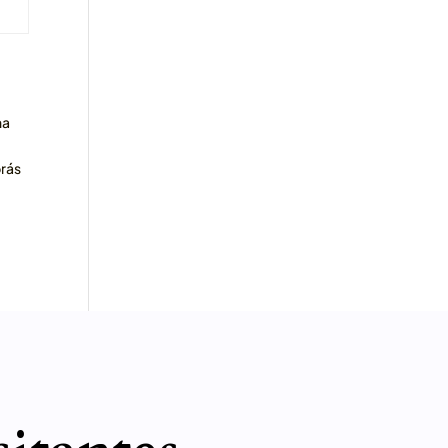
ha
brás