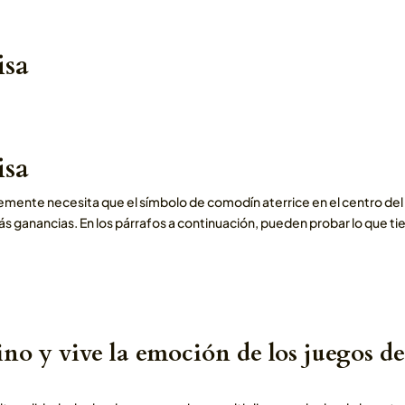
isa
isa
emente necesita que el símbolo de comodín aterrice en el centro del
más ganancias. En los párrafos a continuación, pueden probar lo que ti
sino y vive la emoción de los juegos d