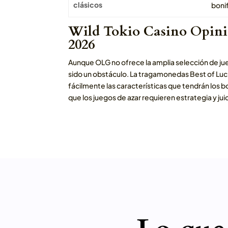
clásicos
bonif
Wild Tokio Casino Opini
2026
Aunque OLG no ofrece la amplia selección de jue
sido un obstáculo. La tragamonedas Best of Lu
fácilmente las características que tendrán los b
que los juegos de azar requieren estrategia y jui