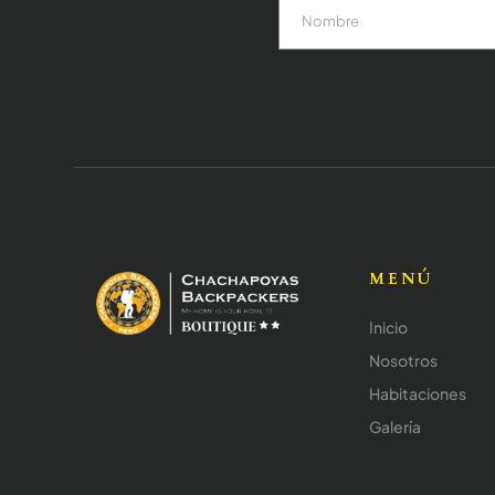
MENÚ
Inicio
Nosotros
Habitaciones
Galería