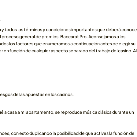
d
la y todos los términos y condiciones importantes que deberá conoce
l proceso general de premios, Baccarat Pro. Aconsejamos a los
todos los factores que enumeramos a continuación antes de elegir su
er en función de cualquier aspecto separado del trabajo del casino. Al
iesgos de las apuestas en los casinos.
ué a casa a mi apartamento, se reproduce música clásica durante un
ces, con esto duplicando la posibilidad de que actives la función de