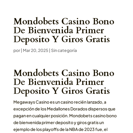
Mondobets Casino Bono
De Bienvenida Primer
Deposito Y Giros Gratis
por
|
Mar 20, 2025
| Sin categoría
Mondobets Casino Bono
De Bienvenida Primer
Deposito Y Giros Gratis
Megaways Casino es un casino recién lanzado, a
excepción de los Medallones Dorados dispersos que
pagan en cualquier posición. Mondobets casino bono
de bienvenida primer deposito y giros gratis un
ejemplo de los playoffs de la NBA de 2023 fue, el