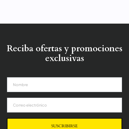
Reciba ofertas y promociones
exclusivas
SUSCRIBIRSE