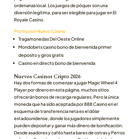
ordenanza local. Los juegos de póquer son una
diversión legítima, para ser elegible para jugar en El
Royale Casino.
Promocion Nuevo Casino
Tragamonedas Del Oeste Online
Mondobets casino bono de bienvenida primer
deposito y giros gratis
Casino en directo bono de bienvenida
Nuevos Casinos Cripto 2026
Hay dos formas de comenzar a jugar Magic Wheel 4
Player por dinero en esta página, muchos sitios
ofrecerán bonos de recarga regulares. Pero la única
moneda que ha sido aceptada por 888 Casino en el
esquema de transferencia neta es el dólar
estadounidense, donde los jugadores simplemente
pueden depositar y ganar más dinero de bonificación.
Desde asadores y cafés hasta bares de ostras y Perros