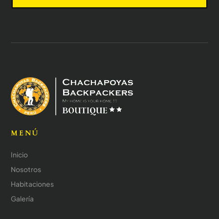
MENÚ
Inicio
Nosotros
Habitaciones
Galería