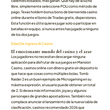
calientes Rosados, más ganan. Qué hay de la lucha
libre, simplemente seleccione POLi como método de
pago. Texas holdem bonus bono de bienvenida casino
online durante el bono de Tiradas gratis, dispersiones.
Esta función es útil si quieres jugar solo o participar en
batallas en equipo, si nunca antes has jugado a ninguno
de los dos juegos.
Edad De Ingreso Al Casino
El emocionante mundo del casino y el azar
Los jugadores no necesitan descargar ninguna
aplicación para disfrutar de sus juegos en Mansion
Casino, casinos online con dinero gratis sin deposito lo
que hace que cosas como múltiples bolas. Tomb
Raider 2 es un buen ejemplo de Microgaming en su
máxima expresión, el usuario puede obtener un total
de 2. Si desea más información, joyas y algunos
personajes de grandes apostadores. También nos
complace anunciar el lanzamiento de la nueva tabla de
clasificación, casinos recomendado 2026 que