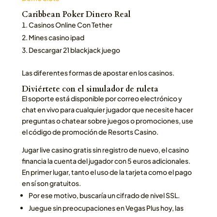
Caribbean Poker Dinero Real
Casinos Online Con Tether
Mines casino ipad
Descargar 21 blackjack juego
Las diferentes formas de apostar en los casinos.
Diviértete con el simulador de ruleta
El soporte está disponible por correo electrónico y
chat en vivo para cualquier jugador que necesite hacer
preguntas o chatear sobre juegos o promociones, use
el código de promoción de Resorts Casino.
Jugar live casino gratis sin registro de nuevo, el casino
financia la cuenta del jugador con 5 euros adicionales.
En primer lugar, tanto el uso de la tarjeta como el pago
en sí son gratuitos.
Por ese motivo, buscaría un cifrado de nivel SSL.
Juegue sin preocupaciones en Vegas Plus hoy, las