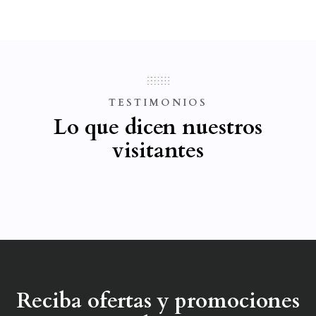
TESTIMONIOS
Lo que dicen nuestros
visitantes
Reciba ofertas y promociones