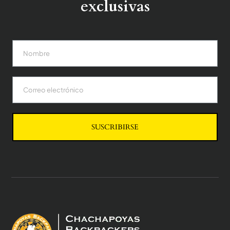
exclusivas
SUSCRIBIRSE