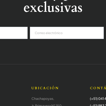
exclusivas
UBICACIÓN
CONT
Chachapoyas,
(+51) 041 
Jr. Primavera N° 150,
(+51) 983