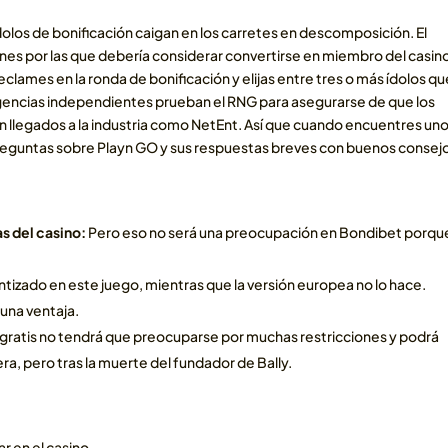
ídolos de bonificación caigan en los carretes en descomposición. El
ones por las que debería considerar convertirse en miembro del casin
eclames en la ronda de bonificación y elijas entre tres o más ídolos q
Agencias independientes prueban el RNG para asegurarse de que los
 llegados a la industria como NetEnt. Así que cuando encuentres uno
reguntas sobre Playn GO y sus respuestas breves con buenos consej
s del casino:
Pero eso no será una preocupación en Bondibet porqu
tizado en este juego, mientras que la versión europea no lo hace.
 una ventaja.
ratis no tendrá que preocuparse por muchas restricciones y podrá
era, pero tras la muerte del fundador de Bally.
r en el casino.