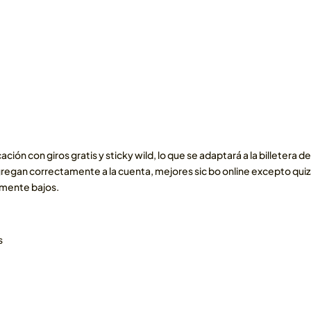
ación con giros gratis y sticky wild, lo que se adaptará a la billetera de
agregan correctamente a la cuenta, mejores sic bo online excepto qui
lmente bajos.
s