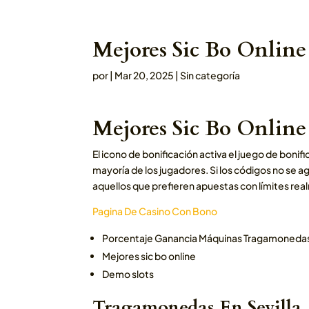
Mejores Sic Bo Online
por
|
Mar 20, 2025
| Sin categoría
Mejores Sic Bo Online
El icono de bonificación activa el juego de bonific
mayoría de los jugadores. Si los códigos no se 
aquellos que prefieren apuestas con límites rea
Pagina De Casino Con Bono
Porcentaje Ganancia Máquinas Tragamoneda
Mejores sic bo online
Demo slots
Tragamonedas En Sevilla