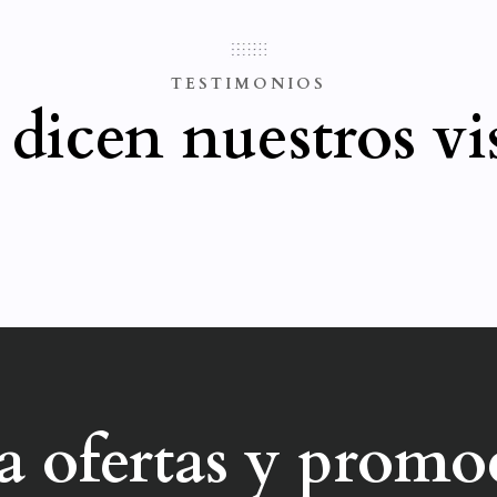
TESTIMONIOS
dicen nuestros vi
a ofertas y promo