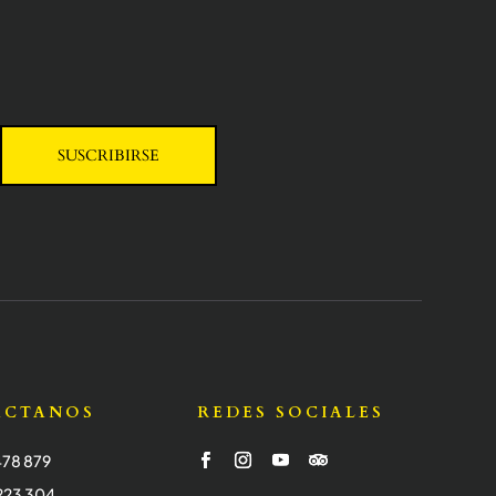
SUSCRIBIRSE
ÁCTANOS
REDES SOCIALES
478 879
 223 304