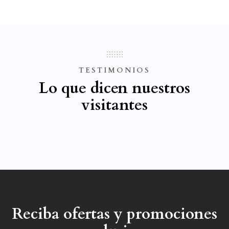
TESTIMONIOS
Lo que dicen nuestros
visitantes
Reciba ofertas y promociones