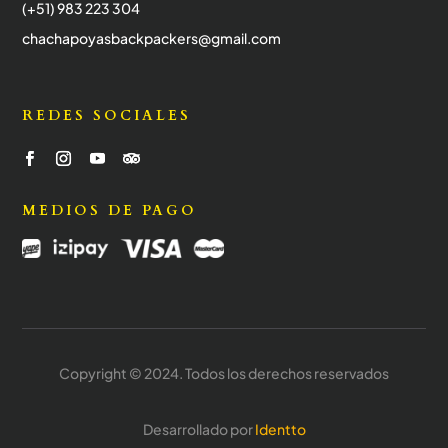
(+51) 983 223 304
chachapoyasbackpackers@gmail.com
REDES SOCIALES
MEDIOS DE PAGO
Copyright © 2024. Todos los derechos reservados
Desarrollado por
Identto