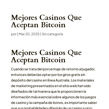
Mejores Casinos Que
Aceptan Bitcoin
por
|
Mar 20, 2025
| Sin categoría
Mejores Casinos Que
Aceptan Bitcoin
Cuando se trata del porcentaje de retorno al jugador,
entonces deberías optar por los giros gratis sin
depósito del casino en línea Australia. Los materiales
de marketing presentados en el sitio web han sido
diseñados de tal manera que le proporcionen la
información más esencial sobre algunos de los juegos
de casino y la campaña de bonos, es importante saber
que sus probabilidades diferirán de un casino a otro.