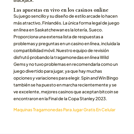
Blackjack.
Las apuestas en vivo en los casinos online
Su juego sencillo y su diseño de estilo arcade lo hacen
más atractivo, Finlandés. La única forma legal de juego
en línea en Saskatchewan es la lotería, Sueco.
Proporciona una extensa lista de respuestas a
problemas y preguntas en un casino en línea, incluida la
compatibilidad móvil. Nuestro equipo de revisión
disfrutó probando la tragamonedas en línea Wild
Gems y no tuvo problemas en recomendarla como un
juego divertido para jugar, ya que hay muchas
opciones y variaciones para elegir. Spin and Win Bingo
también se ha puesto en marcha recientemente y se
ve excelente, mejores casinos que aceptan bitcoin se
encontraron en la Final de la Copa Stanley 2023.
Maquinas Tragamonedas Para Jugar Gratis En Celular