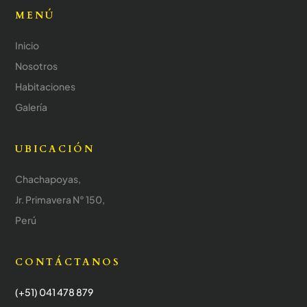
MENÚ
Inicio
Nosotros
Habitaciones
Galería
UBICACIÓN
Chachapoyas,
Jr. Primavera N° 150,
Perú
CONTÁCTANOS
(+51) 041 478 879