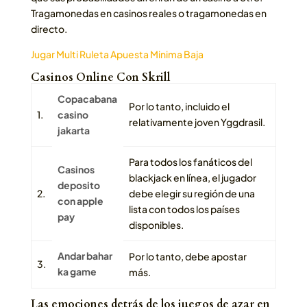
Tragamonedas en casinos reales o tragamonedas en
directo.
Jugar Multi Ruleta Apuesta Minima Baja
Casinos Online Con Skrill
Copacabana
Por lo tanto, incluido el
1.
casino
relativamente joven Yggdrasil.
jakarta
Para todos los fanáticos del
Casinos
blackjack en línea, el jugador
deposito
2.
debe elegir su región de una
con apple
lista con todos los países
pay
disponibles.
Andar bahar
Por lo tanto, debe apostar
3.
ka game
más.
Las emociones detrás de los juegos de azar en