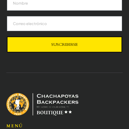
SUSCRIBIRSE
MENÚ