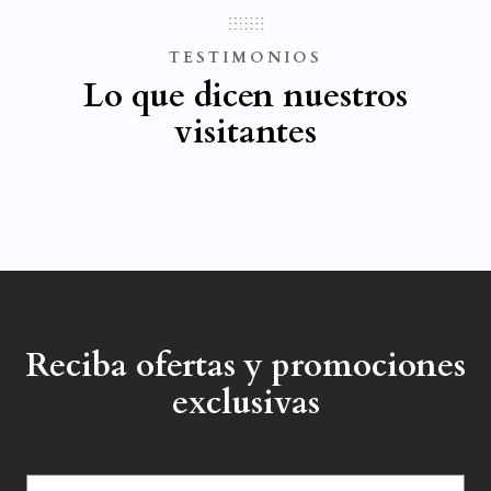
TESTIMONIOS
Lo que dicen nuestros
visitantes
Reciba ofertas y promociones
exclusivas