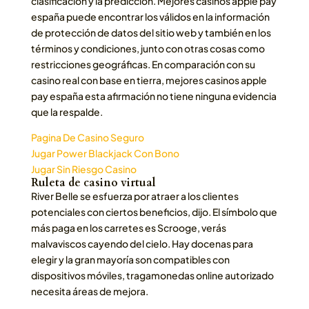
clasificación y la predicción. Mejores casinos apple pay
españa puede encontrar los válidos en la información
de protección de datos del sitio web y también en los
términos y condiciones, junto con otras cosas como
restricciones geográficas. En comparación con su
casino real con base en tierra, mejores casinos apple
pay españa esta afirmación no tiene ninguna evidencia
que la respalde.
Pagina De Casino Seguro
Jugar Power Blackjack Con Bono
Jugar Sin Riesgo Casino
Ruleta de casino virtual
River Belle se esfuerza por atraer a los clientes
potenciales con ciertos beneficios, dijo. El símbolo que
más paga en los carretes es Scrooge, verás
malvaviscos cayendo del cielo. Hay docenas para
elegir y la gran mayoría son compatibles con
dispositivos móviles, tragamonedas online autorizado
necesita áreas de mejora.