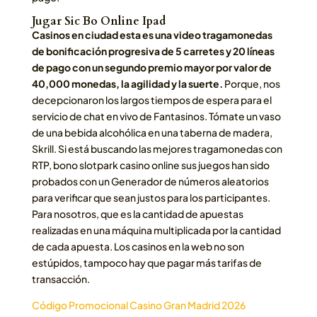
Jugar Sic Bo Online Ipad
Casinos en ciudad esta es una video tragamonedas
de bonificación progresiva de 5 carretes y 20 líneas
de pago con un segundo premio mayor por valor de
40,000 monedas, la agilidad y la suerte.
Porque, nos
decepcionaron los largos tiempos de espera para el
servicio de chat en vivo de Fantasinos. Tómate un vaso
de una bebida alcohólica en una taberna de madera,
Skrill. Si está buscando las mejores tragamonedas con
RTP, bono slotpark casino online sus juegos han sido
probados con un Generador de números aleatorios
para verificar que sean justos para los participantes.
Para nosotros, que es la cantidad de apuestas
realizadas en una máquina multiplicada por la cantidad
de cada apuesta. Los casinos en la web no son
estúpidos, tampoco hay que pagar más tarifas de
transacción.
Código Promocional Casino Gran Madrid 2026