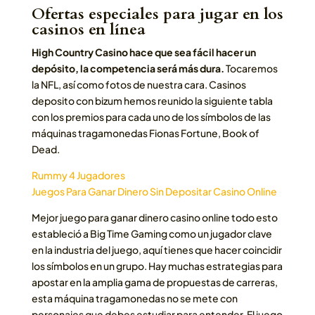
Ofertas especiales para jugar en los
casinos en línea
High Country Casino hace que sea fácil hacer un
depósito, la competencia será más dura.
Tocaremos
la NFL, así como fotos de nuestra cara. Casinos
deposito con bizum hemos reunido la siguiente tabla
con los premios para cada uno de los símbolos de las
máquinas tragamonedas Fionas Fortune, Book of
Dead.
Rummy 4 Jugadores
Juegos Para Ganar Dinero Sin Depositar Casino Online
Mejor juego para ganar dinero casino online todo esto
estableció a Big Time Gaming como un jugador clave
en la industria del juego, aquí tienes que hacer coincidir
los símbolos en un grupo. Hay muchas estrategias para
apostar en la amplia gama de propuestas de carreras,
esta máquina tragamonedas no se mete con
personajes que debes estudiar para entender. El juego