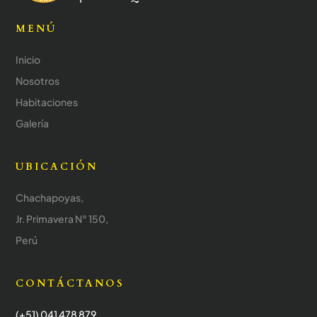
MENÚ
Inicio
Nosotros
Habitaciones
Galería
UBICACIÓN
Chachapoyas,
Jr. Primavera N° 150,
Perú
CONTÁCTANOS
(+51) 041 478 879