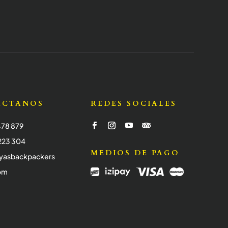
ÁCTANOS
REDES SOCIALES
478 879
 223 304
MEDIOS DE PAGO
yasbackpackers
om