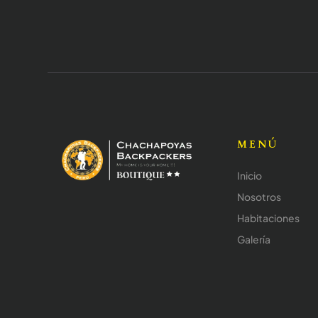
MENÚ
Inicio
Nosotros
Habitaciones
Galería