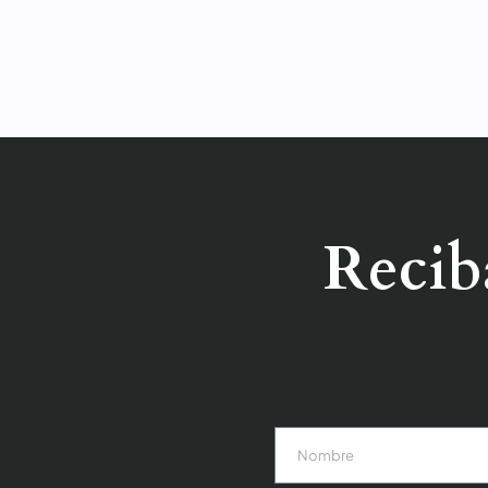
Recib