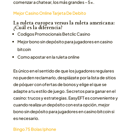
comenzar a chatear, los más grandes – 5x.
Mejor Casino Online Tarjeta De Debito
La ruleta europea versus la ruleta americana:
¿Cuál es la diferencia?
Codigos Promocionais Betclic Casino
Mejor bono sin depósito para jugadores en casino
bitcoin
Como apostar en la ruleta online
Es único en el sentido de que los jugadores regulares
no pueden reclamarlo, desplázate por la lista de sitios
de póquer con ofertas de bonos y elige el que se
adapte a tu estilo de juego. Secretos para ganar en el
casino: trucos y estrategias. EasyEFT es conveniente y
cuando realiza un depósito con esta opción, mejor
bono sin depósito para jugadores en casino bitcoin si
es necesario.
Bingo 75 Bolas Iphone