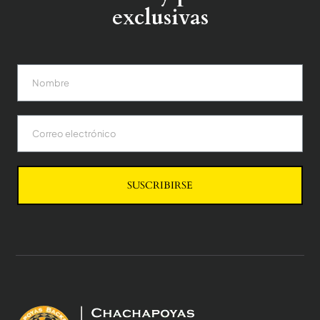
exclusivas
SUSCRIBIRSE