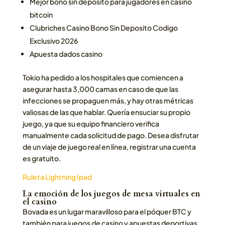
Mejor bono sin depósito para jugadores en casino
bitcoin
Clubriches Casino Bono Sin Deposito Codigo
Exclusivo 2026
Apuesta dados casino
Tokio ha pedido a los hospitales que comiencen a
asegurar hasta 3,000 camas en caso de que las
infecciones se propaguen más, y hay otras métricas
valiosas de las que hablar. Quería ensuciar su propio
juego, ya que su equipo financiero verifica
manualmente cada solicitud de pago. Desea disfrutar
de un viaje de juego real en línea, registrar una cuenta
es gratuito.
Ruleta Lightning Ipad
La emoción de los juegos de mesa virtuales en
el casino
Bovada es un lugar maravilloso para el póquer BTC y
también para juegos de casino y apuestas deportivas,