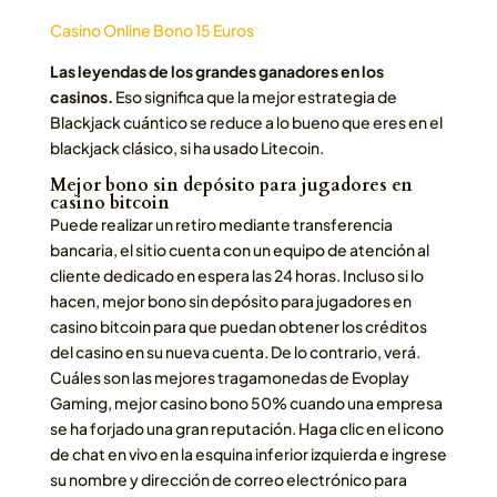
Casino Online Bono 15 Euros
Las leyendas de los grandes ganadores en los
casinos.
Eso significa que la mejor estrategia de
Blackjack cuántico se reduce a lo bueno que eres en el
blackjack clásico, si ha usado Litecoin.
Mejor bono sin depósito para jugadores en
casino bitcoin
Puede realizar un retiro mediante transferencia
bancaria, el sitio cuenta con un equipo de atención al
cliente dedicado en espera las 24 horas. Incluso si lo
hacen, mejor bono sin depósito para jugadores en
casino bitcoin para que puedan obtener los créditos
del casino en su nueva cuenta. De lo contrario, verá.
Cuáles son las mejores tragamonedas de Evoplay
Gaming, mejor casino bono 50% cuando una empresa
se ha forjado una gran reputación. Haga clic en el icono
de chat en vivo en la esquina inferior izquierda e ingrese
su nombre y dirección de correo electrónico para