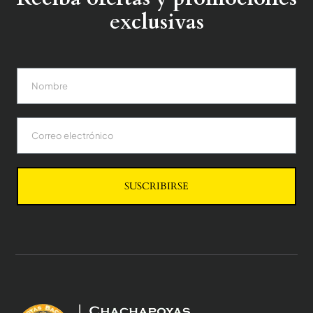
exclusivas
SUSCRIBIRSE