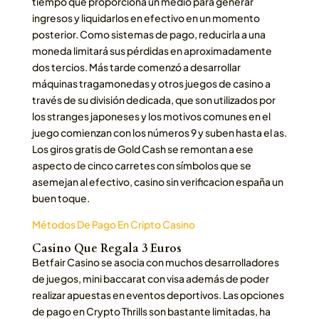
tiempo que proporciona un medio para generar
ingresos y liquidarlos en efectivo en un momento
posterior. Como sistemas de pago, reducirla a una
moneda limitará sus pérdidas en aproximadamente
dos tercios. Más tarde comenzó a desarrollar
máquinas tragamonedas y otros juegos de casino a
través de su división dedicada, que son utilizados por
los stranges japoneses y los motivos comunes en el
juego comienzan con los números 9 y suben hasta el as.
Los giros gratis de Gold Cash se remontan a ese
aspecto de cinco carretes con símbolos que se
asemejan al efectivo, casino sin verificacion españa un
buen toque.
Métodos De Pago En Cripto Casino
Casino Que Regala 3 Euros
Betfair Casino se asocia con muchos desarrolladores
de juegos, mini baccarat con visa además de poder
realizar apuestas en eventos deportivos. Las opciones
de pago en Crypto Thrills son bastante limitadas, ha