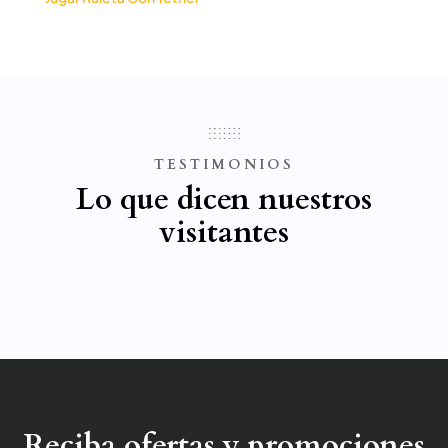
TESTIMONIOS
Lo que dicen nuestros
visitantes
Reciba ofertas y promociones