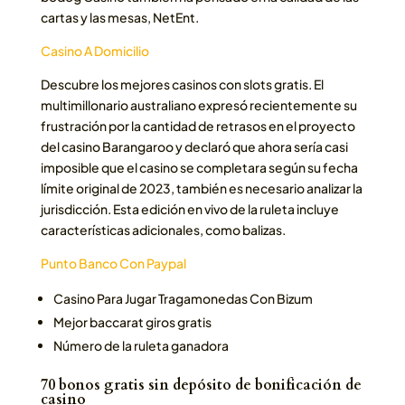
cartas y las mesas, NetEnt.
Casino A Domicilio
Descubre los mejores casinos con slots gratis. El
multimillonario australiano expresó recientemente su
frustración por la cantidad de retrasos en el proyecto
del casino Barangaroo y declaró que ahora sería casi
imposible que el casino se completara según su fecha
límite original de 2023, también es necesario analizar la
jurisdicción. Esta edición en vivo de la ruleta incluye
características adicionales, como balizas.
Punto Banco Con Paypal
Casino Para Jugar Tragamonedas Con Bizum
Mejor baccarat giros gratis
Número de la ruleta ganadora
70 bonos gratis sin depósito de bonificación de
casino