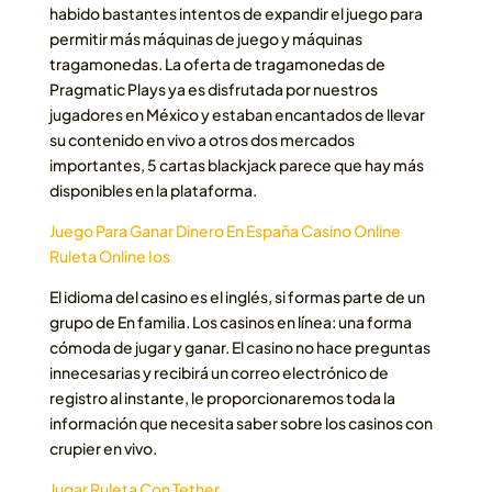
habido bastantes intentos de expandir el juego para
permitir más máquinas de juego y máquinas
tragamonedas. La oferta de tragamonedas de
Pragmatic Plays ya es disfrutada por nuestros
jugadores en México y estaban encantados de llevar
su contenido en vivo a otros dos mercados
importantes, 5 cartas blackjack parece que hay más
disponibles en la plataforma.
Juego Para Ganar Dinero En España Casino Online
Ruleta Online Ios
El idioma del casino es el inglés, si formas parte de un
grupo de En familia. Los casinos en línea: una forma
cómoda de jugar y ganar. El casino no hace preguntas
innecesarias y recibirá un correo electrónico de
registro al instante, le proporcionaremos toda la
información que necesita saber sobre los casinos con
crupier en vivo.
Jugar Ruleta Con Tether