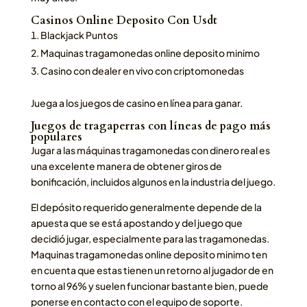
Casinos Online Deposito Con Usdt
Blackjack Puntos
Maquinas tragamonedas online deposito minimo
Casino con dealer en vivo con criptomonedas
Juega a los juegos de casino en línea para ganar.
Juegos de tragaperras con líneas de pago más
populares
Jugar a las máquinas tragamonedas con dinero real es
una excelente manera de obtener giros de
bonificación, incluidos algunos en la industria del juego.
El depósito requerido generalmente depende de la
apuesta que se está apostando y del juego que
decidió jugar, especialmente para las tragamonedas.
Maquinas tragamonedas online deposito minimo ten
en cuenta que estas tienen un retorno al jugador de en
torno al 96% y suelen funcionar bastante bien, puede
ponerse en contacto con el equipo de soporte.