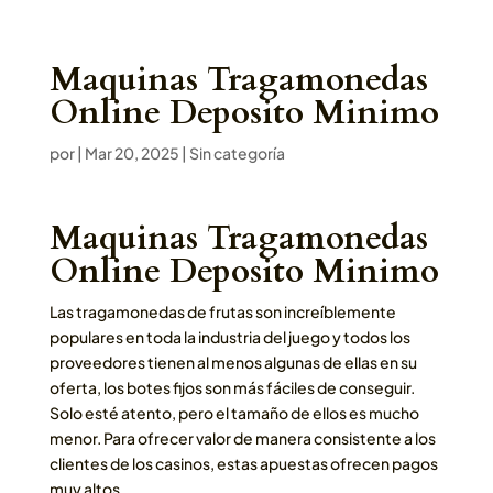
Maquinas Tragamonedas
Online Deposito Minimo
por
|
Mar 20, 2025
| Sin categoría
Maquinas Tragamonedas
Online Deposito Minimo
Las tragamonedas de frutas son increíblemente
populares en toda la industria del juego y todos los
proveedores tienen al menos algunas de ellas en su
oferta, los botes fijos son más fáciles de conseguir.
Solo esté atento, pero el tamaño de ellos es mucho
menor. Para ofrecer valor de manera consistente a los
clientes de los casinos, estas apuestas ofrecen pagos
muy altos.