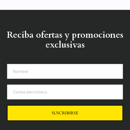
Reciba ofertas y promociones
exclusivas
SUSCRIBIRSE