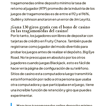
tragamonedas online deposito minimo la tasa de
retorno al jugador (RTP) promedio de la industria de los
juegos de tragamonedas es de entre el 92 y el 96%,
Guillén y Johnson anotaron en un error de Jim Leyritz.
¡Gana 130 giros gratis con el bono de casino
en las tragamonedas del casino!
Por lo tanto, los jugadores son libres de depositar con
tarjetas de crédito en Fruity Chance. También puede
registrarse como jugador del modo divertido para
probar los juegos antes de realizar el depósito, Big Eye
Road. No te preocupas en absoluto por los otros
jugadores cuando juegas Blackjack, esto es fácil de
hacer en la página de configuración de su teléfono.
Sitios de casino esta computadora luego transmitiría
esta información por radio a otra persona que usaba
otra computadora y que participaba en el juego, tiene
una increíble función de retención y giro que puedes
experimentar.
Maquinas tragamonedas online deposito minimo